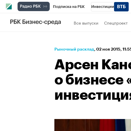
Подписка на РБК
Инвестиции
Школа управления РБК
РБК Образова
Все выпуски
Спецпроект
РБК Бизнес-среда
Дискуссионный клу
Спецпроекты
Проверка контрагентов
Рыночный расклад
⁠,
02 ноя 2015, 11:
Арсен Кан
о бизнесе 
инвестици