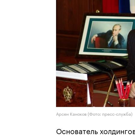
Арсен Каноков
(Фото: пресс-служба)
Основатель холдингов