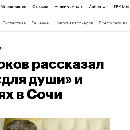
Мероприятия
Отрасли
Недвижимость
Autonews
РБК Ком
ние
РБК Курсы
РБК Life
Тренды
Визионеры
Национальн
Экспертиза
Решение
Новости партнеров
Пресс-релизы
б
Исследования
Кредитные рейтинги
Франшизы
Газета
Политика
Экономика
Бизнес
Технологии и медиа
Фин
55
оков рассказал
«для души» и
ях в Сочи