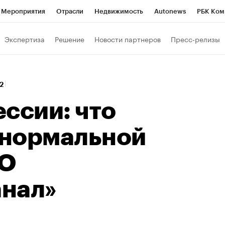
Мероприятия
Отрасли
Недвижимость
Autonews
РБК Ком
Образование
РБК Курсы
РБК Life
Тренды
Визионеры
Н
Экспертиза
Решение
Новости партнеров
Пресс-релизы
Дискуссионный клуб
Исследования
Кредитные рейтинги
Фр
Спецпроекты
Проверка контрагентов
Политика
Экономи
22
к наличной валюты
ссии: что
нормальной
ОО
нал»