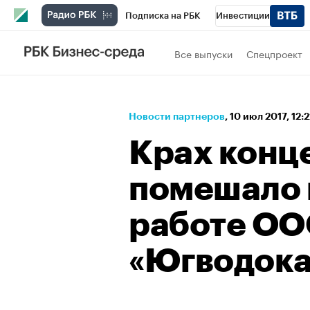
Подписка на РБК
Инвестиции
Спорт
Школа управления РБК
РБК 
Все выпуски
Спецпроект
Стиль
Крипто
РБК Бизнес-среда
Спецпроекты СПб
Конференции СПб
Новости партнеров
⁠,
10 июл 2017, 12:
Технологии и медиа
Финансы
Рыно
Крах конце
помешало 
работе О
«Югводока