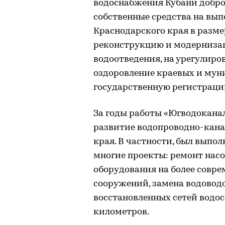
водоснабжения Кубани добро
собственные средства на вы
Краснодарского края в размере
реконструкцию и модерниза
водоотведения, на урегулир
оздоровление краевых и му
государственную регистраци
За годы работы «Югводоканал
развитие водопроводно-кана
края. В частности, был выпо
многие проекты: ремонт насо
оборудования на более совре
сооружений, замена водоводо
восстановленных сетей водос
километров.