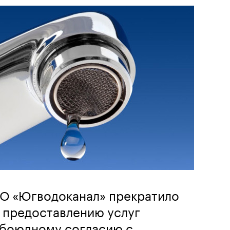
ОО «Югводоканал» прекратило
 предоставлению услуг
обоюдному согласию с