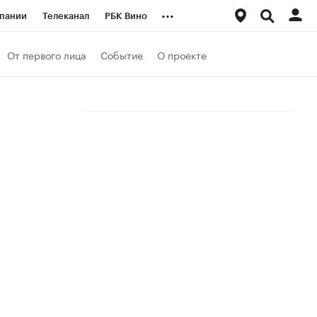
...
пании
Телеканал
РБК Вино
ациональные проекты
Город
От первого лица
Событие
О проекте
аншизы
Газета
ка
Бизнес