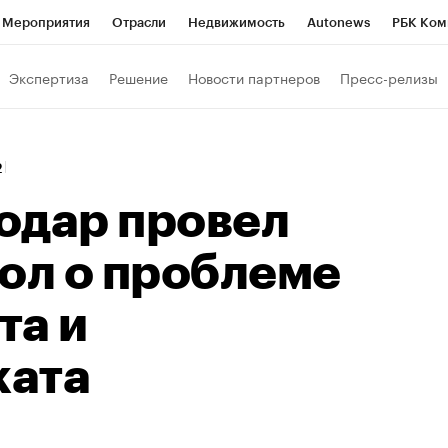
Мероприятия
Отрасли
Недвижимость
Autonews
РБК Ком
Образование
РБК Курсы
РБК Life
Тренды
Визионеры
Н
Экспертиза
Решение
Новости партнеров
Пресс-релизы
Дискуссионный клуб
Исследования
Кредитные рейтинги
Фр
Спецпроекты
Проверка контрагентов
Политика
Экономи
2
к наличной валюты
одар провел
ол о проблеме
та и
ката