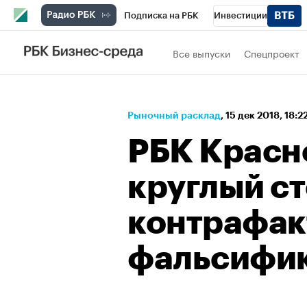
Подписка на РБК
Инвестиции
Спорт
Школа управления РБК
РБК 
Все выпуски
Спецпроект
Стиль
Крипто
РБК Бизнес-среда
Спецпроекты СПб
Конференции СПб
Рыночный расклад
⁠,
15 дек 2018, 18:2
Технологии и медиа
Финансы
Рыно
РБК Красн
круглый ст
контрафак
фальсифи