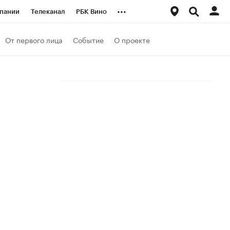
...
пании
Телеканал
РБК Вино
ациональные проекты
Город
От первого лица
Событие
О проекте
аншизы
Газета
ка
Бизнес