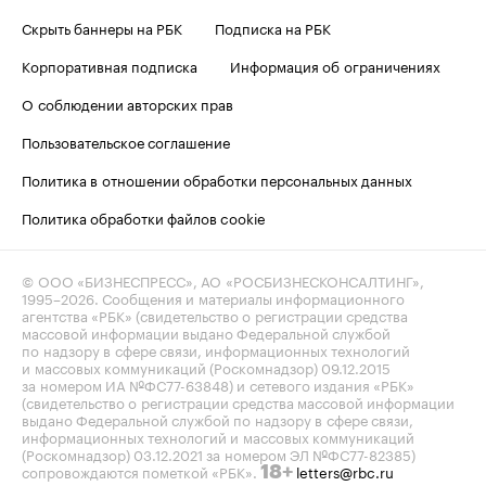
Скрыть баннеры на РБК
Подписка на РБК
Корпоративная подписка
Информация об ограничениях
О соблюдении авторских прав
Пользовательское соглашение
Политика в отношении обработки персональных данных
Политика обработки файлов cookie
© ООО «БИЗНЕСПРЕСС», АО «РОСБИЗНЕСКОНСАЛТИНГ»,
1995–2026
. Сообщения и материалы информационного
агентства «РБК» (свидетельство о регистрации средства
массовой информации выдано Федеральной службой
по надзору в сфере связи, информационных технологий
и массовых коммуникаций (Роскомнадзор) 09.12.2015
за номером ИА №ФС77-63848) и сетевого издания «РБК»
(свидетельство о регистрации средства массовой информации
выдано Федеральной службой по надзору в сфере связи,
информационных технологий и массовых коммуникаций
(Роскомнадзор) 03.12.2021 за номером ЭЛ №ФС77-82385)
сопровождаются пометкой «РБК».
letters@rbc.ru
18+