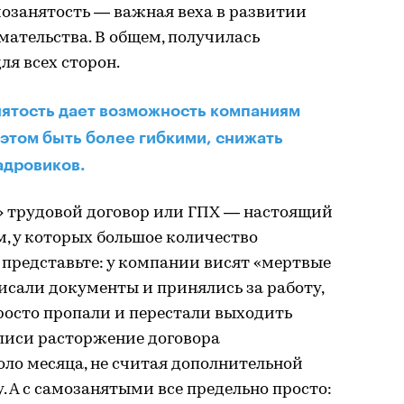
мозанятость — важная веха в развитии
ательства. В общем, получилась
ля всех сторон.
нятость дает возможность компаниям
 этом быть более гибкими, снижать
адровиков.
 трудовой договор или ГПХ — настоящий
м, у которых большое количество
 представьте: у компании висят «мертвые
исали документы и принялись за работу,
росто пропали и перестали выходить
дписи расторжение договора
ло месяца, не считая дополнительной
. А с самозанятыми все предельно просто: