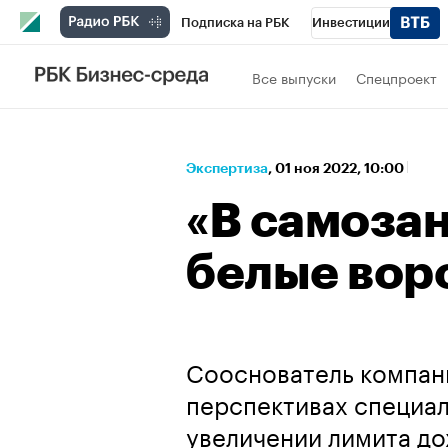
Подписка на РБК
Инвестиции
Спорт
Школа управления РБК
РБК 
Все выпуски
Спецпроект
Стиль
Крипто
РБК Бизнес-среда
Спецпроекты СПб
Конференции СПб
Экспертиза
⁠,
01 ноя 2022, 10:00
Технологии и медиа
Финансы
Рыно
«В самоза
белые вор
Сооснователь компан
перспективах специа
увеличении лимита до