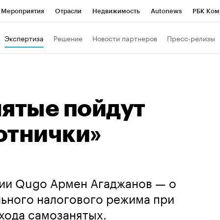
Мероприятия
Отрасли
Недвижимость
Autonews
РБК Ком
Образование
РБК Курсы
РБК Life
Тренды
Визионеры
Н
Экспертиза
Решение
Новости партнеров
Пресс-релизы
Дискуссионный клуб
Исследования
Кредитные рейтинги
Фр
Спецпроекты
Проверка контрагентов
Политика
Экономи
к наличной валюты
нятые пойдут
отнички»
ии Qugo Армен Агаджанов — о
льного налогового режима при
хода самозанятых.