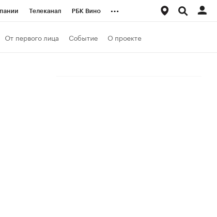
...
пании
Телеканал
РБК Вино
ациональные проекты
Город
От первого лица
Событие
О проекте
аншизы
Газета
ка
Бизнес