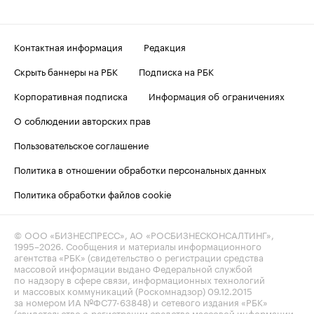
Контактная информация
Редакция
Скрыть баннеры на РБК
Подписка на РБК
Корпоративная подписка
Информация об ограничениях
О соблюдении авторских прав
Пользовательское соглашение
Политика в отношении обработки персональных данных
Политика обработки файлов cookie
© ООО «БИЗНЕСПРЕСС», АО «РОСБИЗНЕСКОНСАЛТИНГ»,
1995–2026
. Сообщения и материалы информационного
агентства «РБК» (свидетельство о регистрации средства
массовой информации выдано Федеральной службой
по надзору в сфере связи, информационных технологий
и массовых коммуникаций (Роскомнадзор) 09.12.2015
за номером ИА №ФС77-63848) и сетевого издания «РБК»
(свидетельство о регистрации средства массовой информации