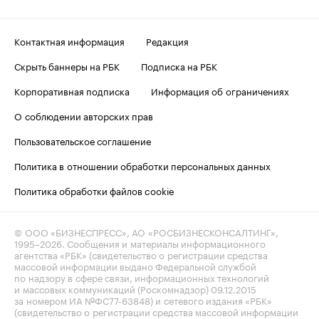
Контактная информация
Редакция
Скрыть баннеры на РБК
Подписка на РБК
Корпоративная подписка
Информация об ограничениях
О соблюдении авторских прав
Пользовательское соглашение
Политика в отношении обработки персональных данных
Политика обработки файлов cookie
© ООО «БИЗНЕСПРЕСС», АО «РОСБИЗНЕСКОНСАЛТИНГ»,
1995–2026
. Сообщения и материалы информационного
агентства «РБК» (свидетельство о регистрации средства
массовой информации выдано Федеральной службой
по надзору в сфере связи, информационных технологий
и массовых коммуникаций (Роскомнадзор) 09.12.2015
за номером ИА №ФС77-63848) и сетевого издания «РБК»
(свидетельство о регистрации средства массовой информации