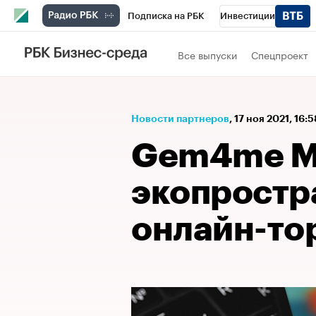
Подписка на РБК
Инвестиции
Спорт
Школа управления РБК
РБК 
Все выпуски
Спецпроект
Стиль
Крипто
РБК Бизнес-среда
Спецпроекты СПб
Конференции СПб
Новости партнеров
⁠,
17 ноя 2021, 16:
Технологии и медиа
Финансы
Рыно
Gem4me Ma
экопростр
онлайн-то