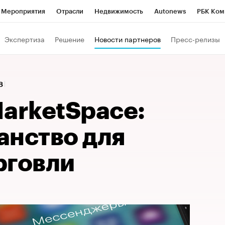
Мероприятия
Отрасли
Недвижимость
Autonews
РБК Ком
Образование
РБК Курсы
РБК Life
Тренды
Визионеры
Н
Экспертиза
Решение
Новости партнеров
Пресс-релизы
Дискуссионный клуб
Исследования
Кредитные рейтинги
Фр
Спецпроекты
Проверка контрагентов
Политика
Экономи
58
к наличной валюты
rketSpace:
анство для
рговли