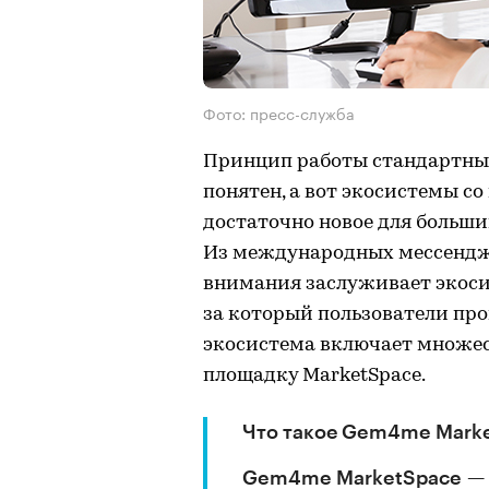
Фото: пресс-служба
Принцип работы стандартных
понятен, а вот экосистемы 
достаточно новое для больши
Из международных мессендж
внимания заслуживает экоси
за который пользователи прог
экосистема включает множес
площадку MarketSpace.
Что такое Gem4me Mark
Gem4me MarketSpace — 