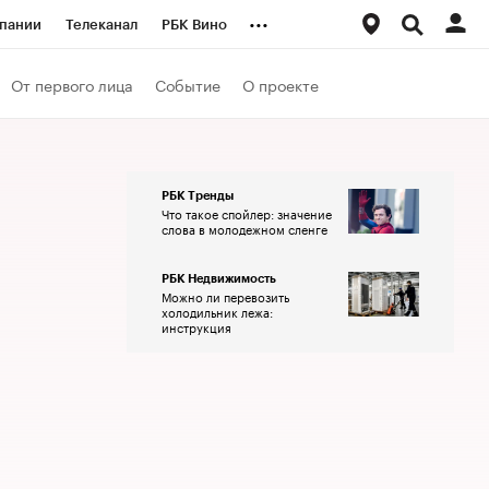
...
пании
Телеканал
РБК Вино
ациональные проекты
Город
От первого лица
Событие
О проекте
аншизы
Газета
ка
Бизнес
РБК Тренды
Что такое спойлер: значение
слова в молодежном сленге
РБК Недвижимость
Можно ли перевозить
холодильник лежа:
инструкция