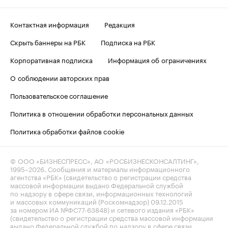
Контактная информация
Редакция
Скрыть баннеры на РБК
Подписка на РБК
Корпоративная подписка
Информация об ограничениях
О соблюдении авторских прав
Пользовательское соглашение
Политика в отношении обработки персональных данных
Политика обработки файлов cookie
© ООО «БИЗНЕСПРЕСС», АО «РОСБИЗНЕСКОНСАЛТИНГ»,
1995–2026
. Сообщения и материалы информационного
агентства «РБК» (свидетельство о регистрации средства
массовой информации выдано Федеральной службой
по надзору в сфере связи, информационных технологий
и массовых коммуникаций (Роскомнадзор) 09.12.2015
за номером ИА №ФС77-63848) и сетевого издания «РБК»
(свидетельство о регистрации средства массовой информации
выдано Федеральной службой по надзору в сфере связи,