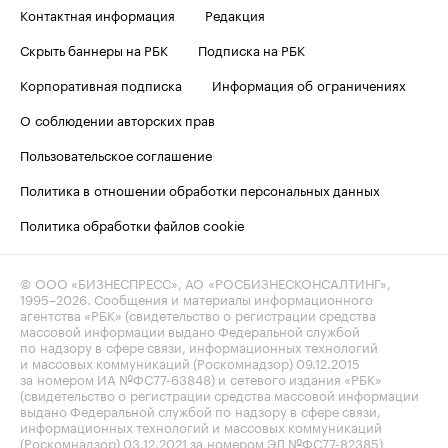
Контактная информация
Редакция
Скрыть баннеры на РБК
Подписка на РБК
Корпоративная подписка
Информация об ограничениях
О соблюдении авторских прав
Пользовательское соглашение
Политика в отношении обработки персональных данных
Политика обработки файлов cookie
© ООО «БИЗНЕСПРЕСС», АО «РОСБИЗНЕСКОНСАЛТИНГ»,
1995–2026
. Сообщения и материалы информационного
агентства «РБК» (свидетельство о регистрации средства
массовой информации выдано Федеральной службой
по надзору в сфере связи, информационных технологий
и массовых коммуникаций (Роскомнадзор) 09.12.2015
за номером ИА №ФС77-63848) и сетевого издания «РБК»
(свидетельство о регистрации средства массовой информации
выдано Федеральной службой по надзору в сфере связи,
информационных технологий и массовых коммуникаций
(Роскомнадзор) 03.12.2021 за номером ЭЛ №ФС77-82385)