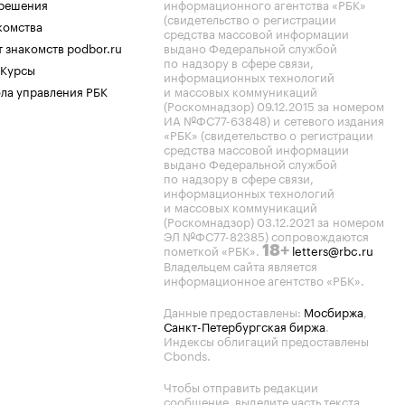
.решения
информационного агентства «РБК»
(свидетельство о регистрации
комства
средства массовой информации
 знакомств podbor.ru
выдано Федеральной службой
по надзору в сфере связи,
 Курсы
информационных технологий
ла управления РБК
и массовых коммуникаций
(Роскомнадзор) 09.12.2015 за номером
ИА №ФС77-63848) и сетевого издания
«РБК» (свидетельство о регистрации
средства массовой информации
выдано Федеральной службой
по надзору в сфере связи,
информационных технологий
и массовых коммуникаций
(Роскомнадзор) 03.12.2021 за номером
ЭЛ №ФС77-82385) сопровождаются
пометкой «РБК».
letters@rbc.ru
18+
Владельцем сайта является
информационное агентство «РБК».
Данные предоставлены:
Мосбиржа
,
Санкт-Петербургская биржа
.
Индексы облигаций предоставлены
Cbonds.
Чтобы отправить редакции
сообщение, выделите часть текста