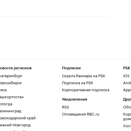
овости регионов
Подписки
РБК
катеринбург
Скрыть баннеры на РБК
iOS
овосибирск
Подписка на РБК
And
мск
Корпоративная подписка
AppG
ашкортостан
Уведомления
Дру
ологда
RSS
Обл
алининград
Оповещения RBC.ru
Кор
раснодарский край
дом
ижний Новгород
Хос