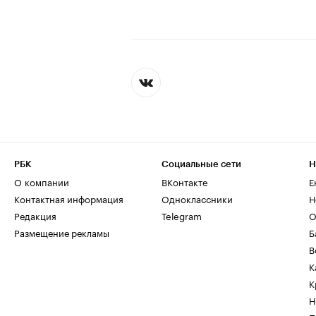
РБК
Социальные сети
Н
О компании
ВКонтакте
Е
Контактная информация
Одноклассники
Н
Редакция
Telegram
О
Размещение рекламы
Б
В
К
К
Н