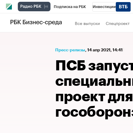
Подписка на РБК
Инвестиции
Спорт
Школа управления РБК
РБК 
Все выпуски
Спецпроект
Стиль
Крипто
РБК Бизнес-среда
Спецпроекты СПб
Конференции СПб
Пресс-релизы
⁠,
14 апр 2021, 14:41
Технологии и медиа
Финансы
Рыно
ПСБ запус
специальн
проект для
гособорон