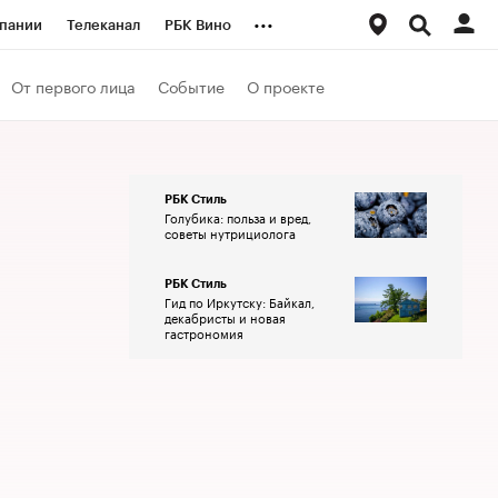
...
пании
Телеканал
РБК Вино
ациональные проекты
Город
От первого лица
Событие
О проекте
аншизы
Газета
ка
Бизнес
РБК Стиль
Голубика: польза и вред,
советы нутрициолога
РБК Стиль
Гид по Иркутску: Байкал,
декабристы и новая
гастрономия