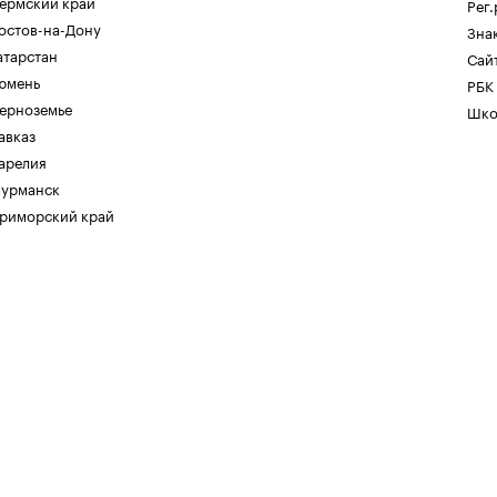
ермский край
Рег
остов-на-Дону
Зна
атарстан
Сайт
юмень
РБК
ерноземье
Шко
авказ
арелия
урманск
риморский край