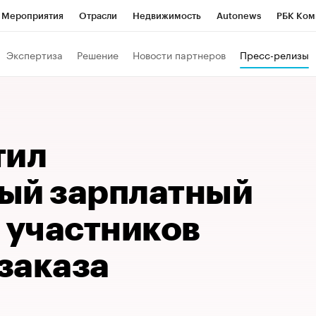
Мероприятия
Отрасли
Недвижимость
Autonews
РБК Ком
Образование
РБК Курсы
РБК Life
Тренды
Визионеры
Н
Экспертиза
Решение
Новости партнеров
Пресс-релизы
Дискуссионный клуб
Исследования
Кредитные рейтинги
Фр
Спецпроекты
Проверка контрагентов
Политика
Экономи
к наличной валюты
тил
ый зарплатный
 участников
заказа