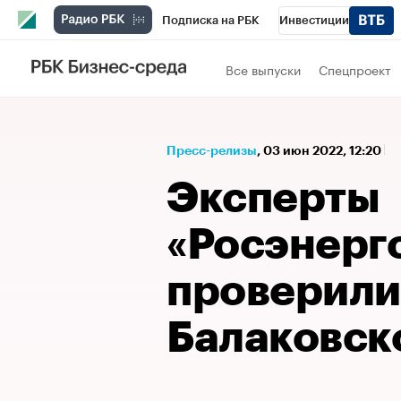
Подписка на РБК
Инвестиции
Спорт
Школа управления РБК
РБК 
Все выпуски
Спецпроект
Стиль
Крипто
РБК Бизнес-среда
Спецпроекты СПб
Конференции СПб
Пресс-релизы
⁠,
03 июн 2022, 12:20
Технологии и медиа
Финансы
Рыно
Эксперты
«Росэнерг
проверили
Балаковск