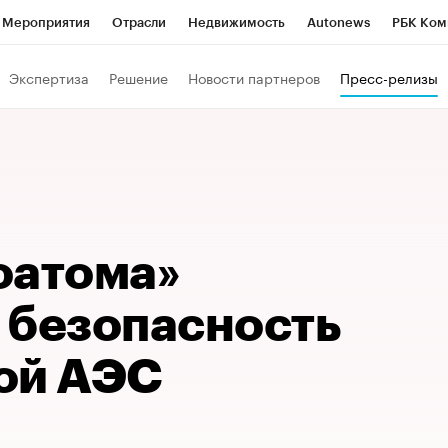
Мероприятия
Отрасли
Недвижимость
Autonews
РБК Ком
Образование
РБК Курсы
РБК Life
Тренды
Визионеры
Н
Экспертиза
Решение
Новости партнеров
Пресс-релизы
Дискуссионный клуб
Исследования
Кредитные рейтинги
Фр
Спецпроекты
Проверка контрагентов
Политика
Экономи
к наличной валюты
оатома»
 безопасность
ой АЭС