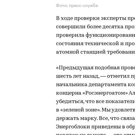
Фото: пресс-служба
В ходе проверки эксперты пр
совершили более десятка пр
проверила функционировани
состояния технической и пр
атомной станцией требован
«Предыдущая подобная прове
шесть лет назад, — отметил 
начальника департамента ко
концерна «Росэнергоатом» А
убедиться, что все показате
в «зеленой зоне». Мы удовле
держать марку. Все, что связа
Энергоблоки приведены в об