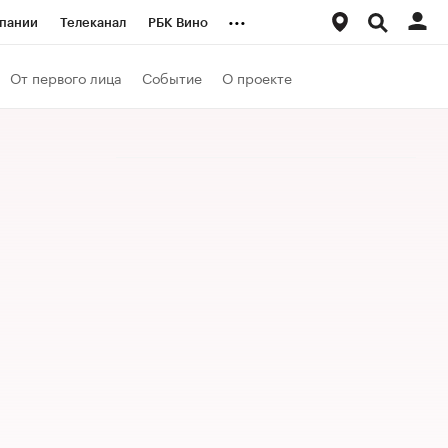
...
пании
Телеканал
РБК Вино
ациональные проекты
Город
От первого лица
Событие
О проекте
аншизы
Газета
ка
Бизнес