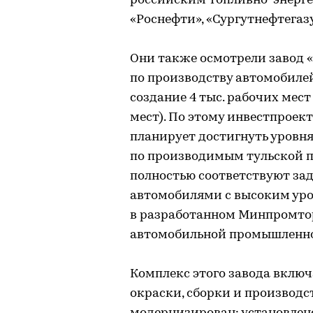
российским топливно-энерг
«Роснефти», «Сургутнефтегазу»
Они также осмотрели завод «
по производству автомобилей
создание 4 тыс. рабочих мест 
мест). По этому инвестпроек
планирует достигнуть уровн
по производимым тульской 
полностью соответствуют за
автомобилями с высоким уро
в разработанном Минпромтор
автомобильной промышленнос
Комплекс этого завода включа
окраски, сборки и производст