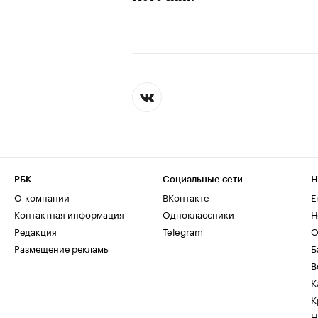
РБК
Социальные сети
Н
О компании
ВКонтакте
Е
Контактная информация
Одноклассники
Н
Редакция
Telegram
О
Размещение рекламы
Б
В
К
К
Н