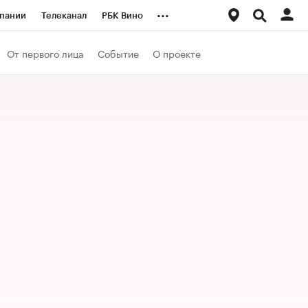
...
пании
Телеканал
РБК Вино
ациональные проекты
Город
От первого лица
Событие
О проекте
аншизы
Газета
ка
Бизнес