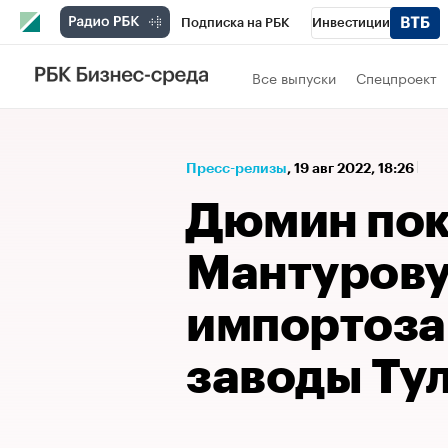
Подписка на РБК
Инвестиции
Спорт
Школа управления РБК
РБК 
Все выпуски
Спецпроект
Стиль
Крипто
РБК Бизнес-среда
Спецпроекты СПб
Конференции СПб
Пресс-релизы
⁠,
19 авг 2022, 18:26
Технологии и медиа
Финансы
Рыно
Дюмин пок
Мантуров
импортоз
заводы Ту