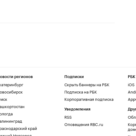
овости регионов
Подписки
РБК
катеринбург
Скрыть баннеры на РБК
iOS
овосибирск
Подписка на РБК
And
мск
Корпоративная подписка
AppG
ашкортостан
Уведомления
Дру
ологда
RSS
Обл
алининград
Оповещения RBC.ru
Кор
раснодарский край
дом
ижний Новгород