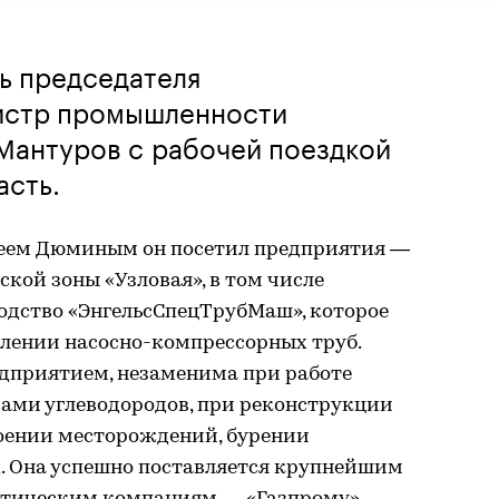
ль председателя
истр промышленности
Мантуров с рабочей поездкой
асть.
сеем Дюминым он посетил предприятия —
кой зоны «Узловая», в том числе
дство «ЭнгельсСпецТрубМаш», которое
влении насосно-компрессорных труб.
дприятием, незаменима при работе
ами углеводородов, при реконструкции
оении месторождений, бурении
. Она успешно поставляется крупнейшим