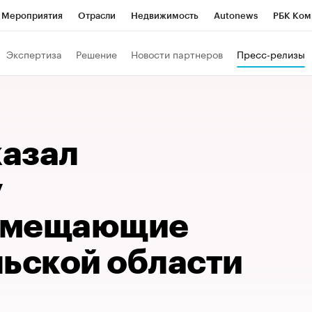
Мероприятия
Отрасли
Недвижимость
Autonews
РБК Ком
Образование
РБК Курсы
РБК Life
Тренды
Визионеры
Н
Экспертиза
Решение
Новости партнеров
Пресс-релизы
Дискуссионный клуб
Исследования
Кредитные рейтинги
Фр
Спецпроекты
Проверка контрагентов
Политика
Экономи
к наличной валюты
азал
у
амещающие
льской области