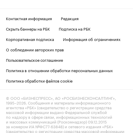
Контактная информация
Редакция
Скрыть баннеры на РБК
Подписка на РБК
Корпоративная подписка
Информация об ограничениях
О соблюдении авторских прав
Пользовательское соглашение
Политика в отношении обработки персональных данных
Политика обработки файлов cookie
© ООО «БИЗНЕСПРЕСС», АО «РОСБИЗНЕСКОНСАЛТИНГ»,
1995–2026
. Сообщения и материалы информационного
агентства «РБК» (свидетельство о регистрации средства
массовой информации выдано Федеральной службой
по надзору в сфере связи, информационных технологий
и массовых коммуникаций (Роскомнадзор) 09.12.2015
за номером ИА №ФС77-63848) и сетевого издания «РБК»
(свидетельство о регистрации средства массовой информации