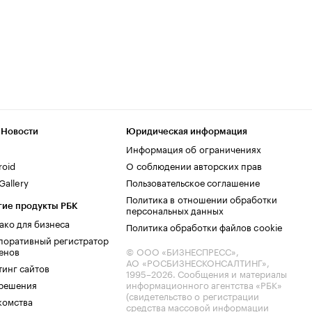
 Новости
Юридическая информация
Информация об ограничениях
roid
О соблюдении авторских прав
allery
Пользовательское соглашение
Политика в отношении обработки
гие продукты РБК
персональных данных
ако для бизнеса
Политика обработки файлов cookie
поративный регистратор
енов
© ООО «БИЗНЕСПРЕСС»,
АО «РОСБИЗНЕСКОНСАЛТИНГ»,
тинг сайтов
1995–2026
. Сообщения и материалы
.решения
информационного агентства «РБК»
(свидетельство о регистрации
комства
средства массовой информации