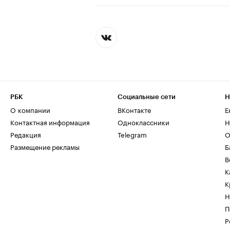
РБК
Социальные сети
Н
О компании
ВКонтакте
Е
Контактная информация
Одноклассники
Н
Редакция
Telegram
О
Размещение рекламы
Б
В
К
К
Н
П
Р