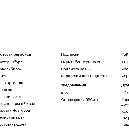
овости регионов
Подписки
РБК
катеринбург
Скрыть баннеры на РБК
iOS
овосибирск
Подписка на РБК
And
мск
Корпоративная подписка
AppG
ашкортостан
Уведомления
Дру
ологда
RSS
Обл
алининград
Оповещения RBC.ru
Кор
раснодарский край
дом
ижний Новгород
Хос
ермский край
Рег
остов-на-Дону
Зна