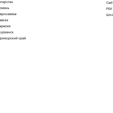
атарстан
Сайт
юмень
РБК
ерноземье
Шко
авказ
арелия
урманск
риморский край