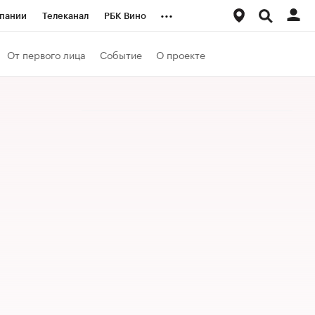
...
пании
Телеканал
РБК Вино
ациональные проекты
Город
От первого лица
Событие
О проекте
аншизы
Газета
ка
Бизнес