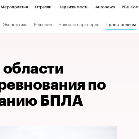
Мероприятия
Отрасли
Недвижимость
Autonews
РБК Ком
Образование
РБК Курсы
РБК Life
Тренды
Визионеры
Н
Экспертиза
Решение
Новости партнеров
Пресс-релизы
Дискуссионный клуб
Исследования
Кредитные рейтинги
Фр
Спецпроекты
Проверка контрагентов
Политика
Экономи
к наличной валюты
 области
ревнования по
ванию БПЛА