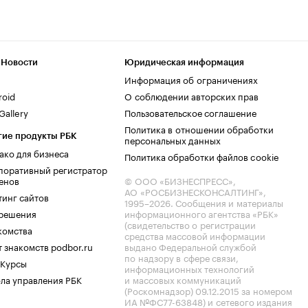
 Новости
Юридическая информация
Информация об ограничениях
roid
О соблюдении авторских прав
allery
Пользовательское соглашение
Политика в отношении обработки
гие продукты РБК
персональных данных
ако для бизнеса
Политика обработки файлов cookie
поративный регистратор
енов
© ООО «БИЗНЕСПРЕСС»,
АО «РОСБИЗНЕСКОНСАЛТИНГ»,
тинг сайтов
1995–2026
. Сообщения и материалы
.решения
информационного агентства «РБК»
(свидетельство о регистрации
комства
средства массовой информации
 знакомств podbor.ru
выдано Федеральной службой
по надзору в сфере связи,
 Курсы
информационных технологий
ла управления РБК
и массовых коммуникаций
(Роскомнадзор) 09.12.2015 за номером
ИА №ФС77-63848) и сетевого издания