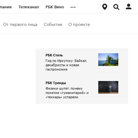
...
пании
Телеканал
РБК Вино
ациональные проекты
Город
От первого лица
Событие
О проекте
аншизы
Газета
ка
Бизнес
РБК Стиль
Гид по Иркутску: Байкал,
декабристы и новая
гастрономия
РБК Тренды
Физики шутят: почему
понятия «гуманитарий» и
«технарь» устарели