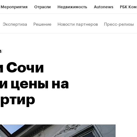
Мероприятия
Отрасли
Недвижимость
Autonews
РБК Ком
Образование
РБК Курсы
РБК Life
Тренды
Визионеры
Н
Экспертиза
Решение
Новости партнеров
Пресс-релизы
Дискуссионный клуб
Исследования
Кредитные рейтинги
Фр
Спецпроекты
Проверка контрагентов
Политика
Экономи
54
к наличной валюты
и Сочи
и цены на
артир