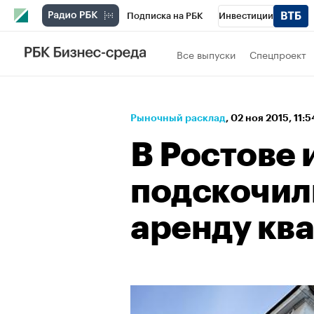
Подписка на РБК
Инвестиции
Спорт
Школа управления РБК
РБК 
Все выпуски
Спецпроект
Стиль
Крипто
РБК Бизнес-среда
Спецпроекты СПб
Конференции СПб
Рыночный расклад
⁠,
02 ноя 2015, 11:
Технологии и медиа
Финансы
Рыно
В Ростове 
подскочил
аренду кв