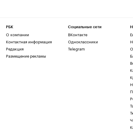
РБК
Социальные сети
Н
О компании
ВКонтакте
Е
Контактная информация
Одноклассники
Н
Редакция
Telegram
О
Размещение рекламы
Б
В
К
К
Н
П
Р
Т
Т
Ч
К