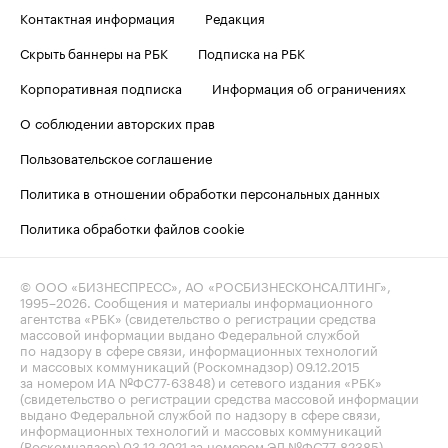
Контактная информация
Редакция
Скрыть баннеры на РБК
Подписка на РБК
Корпоративная подписка
Информация об ограничениях
О соблюдении авторских прав
Пользовательское соглашение
Политика в отношении обработки персональных данных
Политика обработки файлов cookie
© ООО «БИЗНЕСПРЕСС», АО «РОСБИЗНЕСКОНСАЛТИНГ»,
1995–2026
. Сообщения и материалы информационного
агентства «РБК» (свидетельство о регистрации средства
массовой информации выдано Федеральной службой
по надзору в сфере связи, информационных технологий
и массовых коммуникаций (Роскомнадзор) 09.12.2015
за номером ИА №ФС77-63848) и сетевого издания «РБК»
(свидетельство о регистрации средства массовой информации
выдано Федеральной службой по надзору в сфере связи,
информационных технологий и массовых коммуникаций
(Роскомнадзор) 03.12.2021 за номером ЭЛ №ФС77-82385)