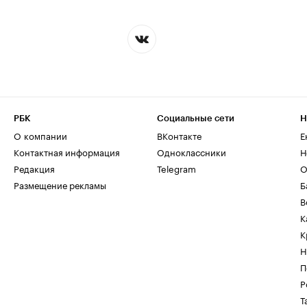
РБК
Социальные сети
Н
О компании
ВКонтакте
Е
Контактная информация
Одноклассники
Н
Редакция
Telegram
О
Размещение рекламы
Б
В
К
К
Н
П
Р
Т