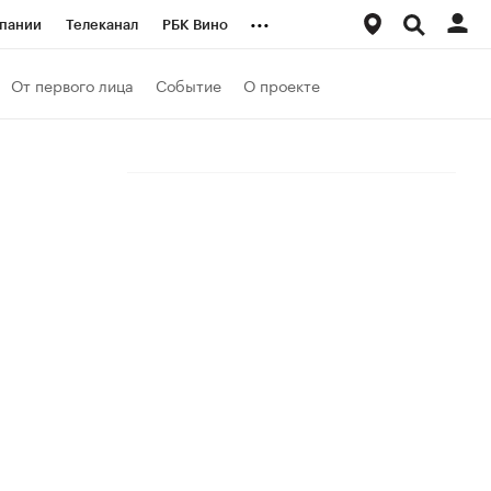
...
пании
Телеканал
РБК Вино
ациональные проекты
Город
От первого лица
Событие
О проекте
аншизы
Газета
ка
Бизнес