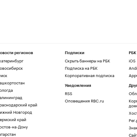
овости регионов
Подписки
РБК
катеринбург
Скрыть баннеры на РБК
iOS
овосибирск
Подписка на РБК
And
мск
Корпоративная подписка
AppG
ашкортостан
Уведомления
Дру
ологда
RSS
Обл
алининград
Оповещения RBC.ru
Кор
раснодарский край
дом
ижний Новгород
Хос
ермский край
Рег
остов-на-Дону
Зна
атарстан
Сайт