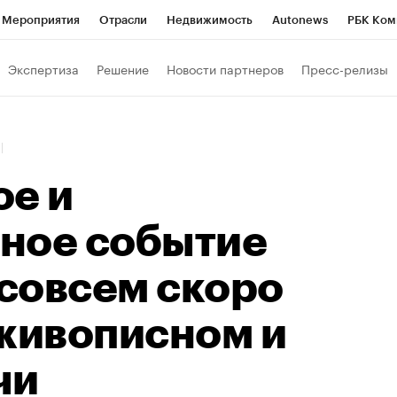
Мероприятия
Отрасли
Недвижимость
Autonews
РБК Ком
Образование
РБК Курсы
РБК Life
Тренды
Визионеры
Н
Экспертиза
Решение
Новости партнеров
Пресс-релизы
Дискуссионный клуб
Исследования
Кредитные рейтинги
Фр
Спецпроекты
Проверка контрагентов
Политика
Экономи
6
к наличной валюты
ое и
ное событие
 совсем скоро
 живописном и
чи