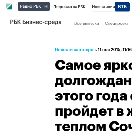
Подписка на РБК
Инвестиции
Спорт
Школа управления РБК
РБК 
Все выпуски
Спецпроект
Стиль
Крипто
РБК Бизнес-среда
Спецпроекты СПб
Конференции СПб
Новости партнеров
⁠,
11 ноя 2015, 11:1
Технологии и медиа
Финансы
Рыно
Самое ярк
долгождан
этого года
пройдет в
теплом Со