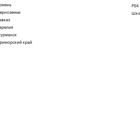
юмень
РБК
ерноземье
Шко
авказ
арелия
урманск
риморский край