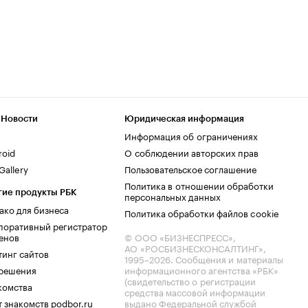
 Новости
Юридическая информация
Информация об ограничениях
roid
О соблюдении авторских прав
allery
Пользовательское соглашение
Политика в отношении обработки
гие продукты РБК
персональных данных
ако для бизнеса
Политика обработки файлов cookie
поративный регистратор
енов
© ООО «БИЗНЕСПРЕСС»,
АО «РОСБИЗНЕСКОНСАЛТИНГ»,
тинг сайтов
1995–2026
. Сообщения и материалы
.решения
информационного агентства «РБК»
(свидетельство о регистрации
комства
средства массовой информации
 знакомств podbor.ru
выдано Федеральной службой