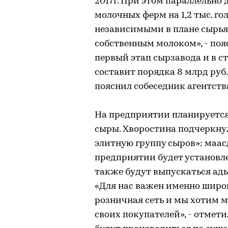
2017г. При этом параллельно 
молочных ферм на 1,2 тыс. го
независимыми в плане сырья.
собственным молоком», - поя
первый этап сырзавода и в ст
составит порядка 8 млрд руб.
пояснил собеседник агентств
На предприятии планируется 
сыры. Хворостина подчеркнул
элитную группу сыров»: маасда
предприятии будет установл
также будут выпускаться ады
«Для нас важен именно широк
розничная сеть и мы хотим 
своих покупателей», - отмет