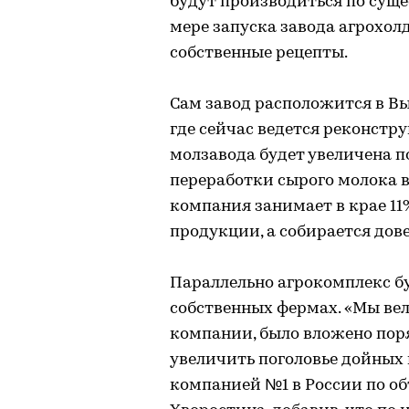
будут производиться по сущ
мере запуска завода агрохол
собственные рецепты.
Сам завод расположится в Вы
где сейчас ведется реконстр
молзавода будет увеличена по
переработки сырого молока в
компания занимает в крае 1
продукции, а собирается дове
Параллельно агрокомплекс б
собственных фермах. «Мы ве
компании, было вложено поря
увеличить поголовье дойных к
компанией №1 в России по об