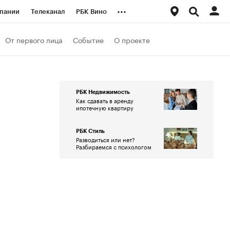
...
пании
Телеканал
РБК Вино
ациональные проекты
Город
От первого лица
Событие
О проекте
аншизы
Газета
ка
Бизнес
РБК Недвижимость
Как сдавать в аренду
ипотечную квартиру
РБК Стиль
Разводиться или нет?
Разбираемся с психологом