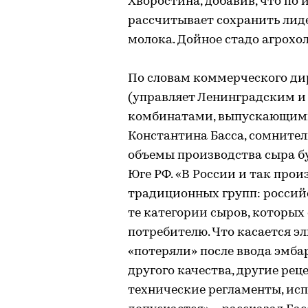
Хворостина, добавив, что по 
рассчитывает сохранить лиде
молока. Дойное стадо агрохол
По словам коммерческого ди
(управляет Ленинградским 
комбинатами, выпускающими от
Константина Басса, сомнител
объемы производства сыра бу
Юге РФ. «В России и так про
традиционных групп: российск
те категории сыров, которых
потребителю. Что касается э
«потеряли» после ввода эмбар
другого качества, другие реце
технические регламенты, исп