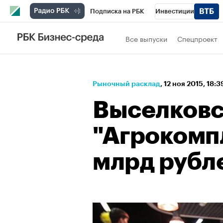
Подписка на РБК
Инвестиции
Спорт
Школа управления РБК
РБК 
Все выпуски
Спецпроект
Стиль
Крипто
РБК Бизнес-среда
Спецпроекты СПб
Конференции СПб
Рыночный расклад
⁠,
12 ноя 2015, 18:3
Технологии и медиа
Финансы
Рыно
Выселков
"Агрокомп
млрд рубле