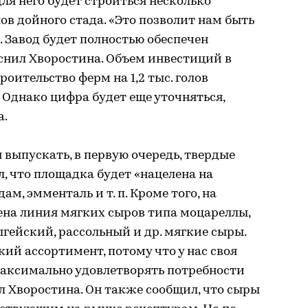
для него будет строиться несколько
лов дойного стада. «Это позволит нам быть
 Завод будет полностью обеспечен
снил Хворостина. Объем инвестиций в
роительство ферм на 1,2 тыс. голов
 Однако цифра будет еще уточняться,
а.
выпускать, в первую очередь, твердые
, что площадка будет «нацелена на
м, эмменталь и т. п. Кроме того, на
ена линия мягких сыров типа моцареллы,
гейский, рассольный и др. мягкие сыры.
ий ассортимент, потому что у нас своя
максимально удовлетворять потребности
ил Хворостина. Он также сообщил, что сыры