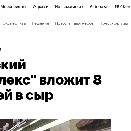
Мероприятия
Отрасли
Недвижимость
Autonews
РБК Ком
Образование
РБК Курсы
РБК Life
Тренды
Визионеры
Н
Экспертиза
Решение
Новости партнеров
Пресс-релизы
Дискуссионный клуб
Исследования
Кредитные рейтинги
Фр
Спецпроекты
Проверка контрагентов
Политика
Экономи
9
к наличной валюты
ский
лекс" вложит 8
й в сыр