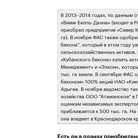
В 2013–2014 годах, по данным о
«Вимм-Билль-Данна» (входит в Pe
приобрел предприятия «Север Куб
га). В ноябре ФАС также одобр
бекона", который в этом году у
сельскохозяйственных активов. 
«Кубанского бекона» купить акт
Менеджмент» и «Элком», котор
тыс. га земли. В сентябре ФАС 
беконом» 100% акций НАО «Кие
Адыгее. В ноябре ведомство та
хозяйства ООО "Атаманское" в П
оценкам независимых эксперто
приближается к 500 тыс. га. На
она владеет в Краснодарском кр
Есть ли в планах приобретен