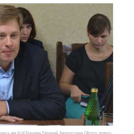
екс» им.Н.И.Ткачева Евгений Хворостина
(Фото: пресс-