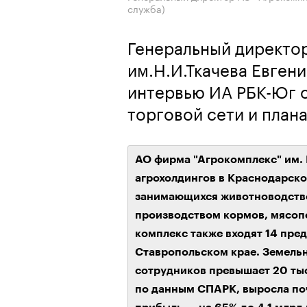
служба)
Генеральный директо
им.Н.И.Ткачева Евген
интервью ИА РБК-Юг о
торговой сети и план
АО фирма "Агрокомплекс" им. 
агрохолдингов в Краснодарском
занимающихся животноводство
производством кормов, мясопе
комплекс также входят 14 пред
Ставропольском крае. Земельн
сотрудников превышает 20 тыс
по данным СПАРК, выросла поч