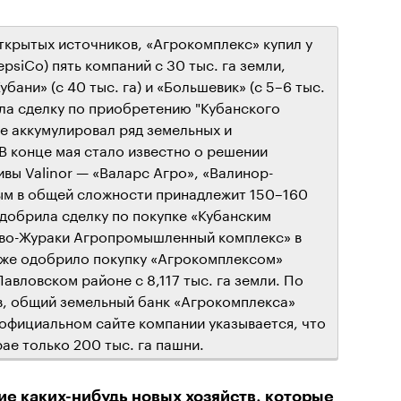
ткрытых источников, «Агрокомплекс» купил у
psiCo) пять компаний c 30 тыс. га земли,
ани» (с 40 тыс. га) и «Большевик» (с 5–6 тыс.
ила сделку по приобретению "Кубанского
же аккумулировал ряд земельных и
В конце мая стало известно о решении
ивы Valinor — «Валарс Агро», «Валинор-
ым в общей сложности принадлежит 150–160
одобрила сделку по покупке «Кубанским
во-Жураки Агропромышленный комплекс» в
кже одобрило покупку «Агрокомплексом»
авловском районе с 8,117 тыс. га земли. По
в, общий земельный банк «Агрокомплекса»
 официальном сайте компании указывается, что
ае только 200 тыс. га пашни.
ие каких-нибудь новых хозяйств, которые