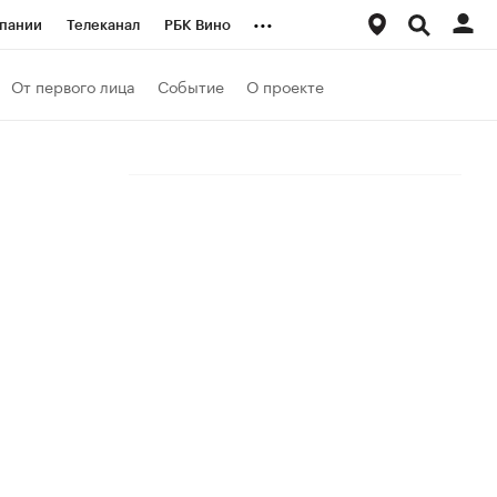
...
пании
Телеканал
РБК Вино
ациональные проекты
Город
От первого лица
Событие
О проекте
аншизы
Газета
ка
Бизнес