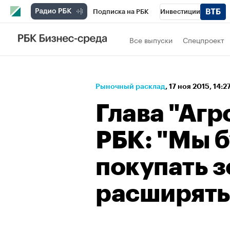
Подписка на РБК
Инвестиции
Спорт
Школа управления РБК
РБК 
Все выпуски
Спецпроект
Стиль
Крипто
РБК Бизнес-среда
Спецпроекты СПб
Конференции СПб
Рыночный расклад
⁠,
17 ноя 2015, 14:2
Технологии и медиа
Финансы
Рыно
Глава "Агр
РБК: "Мы 
покупать 
расширять