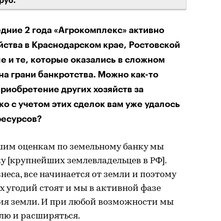
руб.
едние 2 года «Агрокомплекс» активно
йства в Краснодарском крае, Ростовской
ле и те, которые оказались в сложном
а грани банкротства. Можно как-то
риобретение других хозяйств за
ко с учетом этих сделок вам уже удалось
ресурсов?
ашим оценкам по земельному банку мы
ку [крупнейших землевладельцев в РФ].
знеса, все начинается от земли и поэтому
 угодий стоят и мы в активной фазе
ия земли. И при любой возможности мы
лю и расширяться.