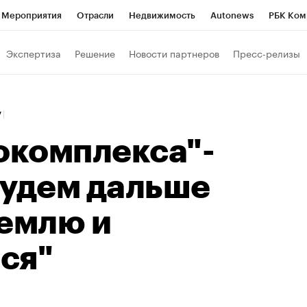
Мероприятия
Отрасли
Недвижимость
Autonews
РБК Ком
Образование
РБК Курсы
РБК Life
Тренды
Визионеры
Н
Экспертиза
Решение
Новости партнеров
Пресс-релизы
Дискуссионный клуб
Исследования
Кредитные рейтинги
Фр
Спецпроекты
Проверка контрагентов
Политика
Экономи
7
к наличной валюты
окомплекса"-
будем дальше
землю и
ся"