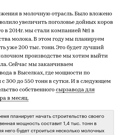
ожения в молочную отрасль. Было вложено
озволило увеличить поголовье дойных коров
что в 2014г. мы стали компанией №1 в
тва молока. В этом году мы планируем
ь уже 200 тыс. тонн. Это будет лучший
 молочном производстве мы хотим выйти
кла. Сейчас мы заканчиваем
ода в Выселках, где мощности по
с 300 до 550 тонн в сутки. И в следующем
ельство собственного
сырзавода для
ра в месяц.
емя планирует начать строительство своего
енная мощность составит 1,4 тыс. тонн в
ля него будет строиться несколько молочных