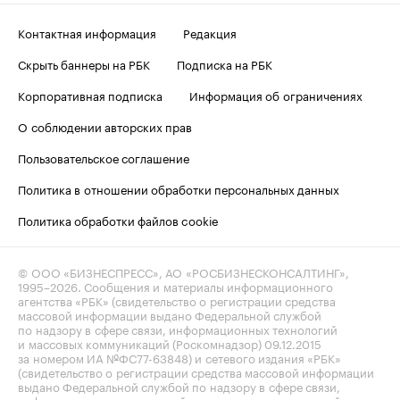
Контактная информация
Редакция
Скрыть баннеры на РБК
Подписка на РБК
Корпоративная подписка
Информация об ограничениях
О соблюдении авторских прав
Пользовательское соглашение
Политика в отношении обработки персональных данных
Политика обработки файлов cookie
© ООО «БИЗНЕСПРЕСС», АО «РОСБИЗНЕСКОНСАЛТИНГ»,
1995–2026
. Сообщения и материалы информационного
агентства «РБК» (свидетельство о регистрации средства
массовой информации выдано Федеральной службой
по надзору в сфере связи, информационных технологий
и массовых коммуникаций (Роскомнадзор) 09.12.2015
за номером ИА №ФС77-63848) и сетевого издания «РБК»
(свидетельство о регистрации средства массовой информации
выдано Федеральной службой по надзору в сфере связи,
информационных технологий и массовых коммуникаций