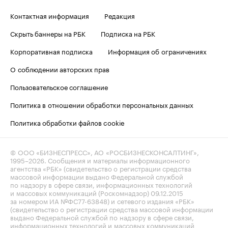
Контактная информация
Редакция
Скрыть баннеры на РБК
Подписка на РБК
Корпоративная подписка
Информация об ограничениях
О соблюдении авторских прав
Пользовательское соглашение
Политика в отношении обработки персональных данных
Политика обработки файлов cookie
© ООО «БИЗНЕСПРЕСС», АО «РОСБИЗНЕСКОНСАЛТИНГ»,
1995–2026
. Сообщения и материалы информационного
агентства «РБК» (свидетельство о регистрации средства
массовой информации выдано Федеральной службой
по надзору в сфере связи, информационных технологий
и массовых коммуникаций (Роскомнадзор) 09.12.2015
за номером ИА №ФС77-63848) и сетевого издания «РБК»
(свидетельство о регистрации средства массовой информации
выдано Федеральной службой по надзору в сфере связи,
информационных технологий и массовых коммуникаций