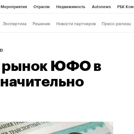
Мероприятия
Отрасли
Недвижимость
Autonews
РБК Ком
Образование
РБК Курсы
РБК Life
Тренды
Визионеры
Н
Экспертиза
Решение
Новости партнеров
Пресс-релизы
Дискуссионный клуб
Исследования
Кредитные рейтинги
Фр
Спецпроекты
Проверка контрагентов
Политика
Экономи
30
к наличной валюты
 рынок ЮФО в
значительно