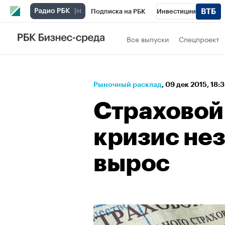
Подписка на РБК
Инвестиции
Спорт
Школа управления РБК
РБК 
Все выпуски
Спецпроект
Стиль
Крипто
РБК Бизнес-среда
Спецпроекты СПб
Конференции СПб
Рыночный расклад
⁠,
09 дек 2015, 18:
Технологии и медиа
Финансы
Рыно
Страховой
кризис не
вырос