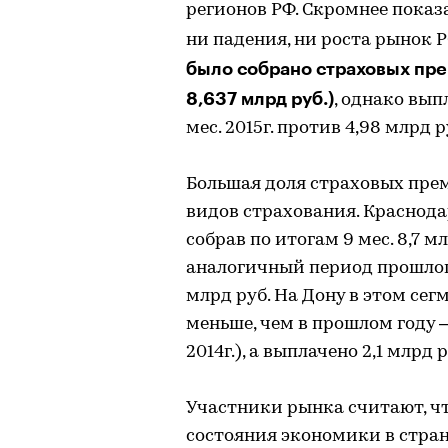
регионов РФ. Скромнее показат
ни падения, ни роста рынок Р
было собрано страховых прем
8,637 млрд руб.)
, однако вып
мес. 2015г. против 4,98 млрд 
Большая доля страховых пре
видов страхования. Краснода
собрав по итогам 9 мес. 8,7 м
аналогичный период прошлого
млрд руб. На Дону в этом се
меньше, чем в прошлом году – 
2014г.), а выплачено 2,1 млрд р
Участники рынка считают, ч
состояния экономики в стра