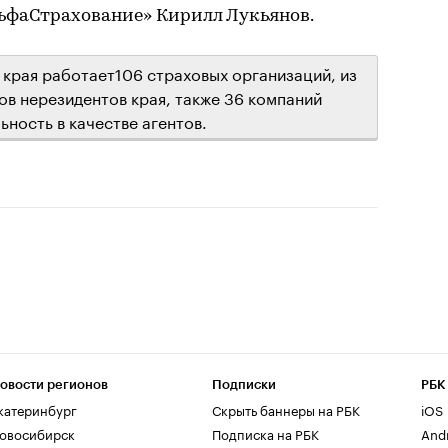
ьфаСтрахование» Кирилл Лукьянов.
края работает106 страховых организаций, из
ов нерезидентов края, также 36 компаний
ность в качестве агентов.
овости регионов
Подписки
РБК
катеринбург
Скрыть баннеры на РБК
iOS
овосибирск
Подписка на РБК
And