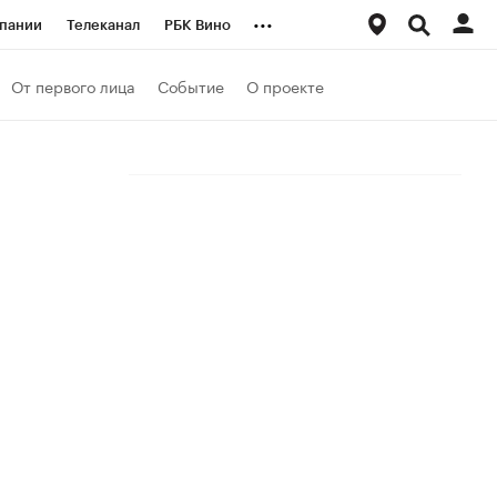
...
пании
Телеканал
РБК Вино
ациональные проекты
Город
От первого лица
Событие
О проекте
аншизы
Газета
ка
Бизнес