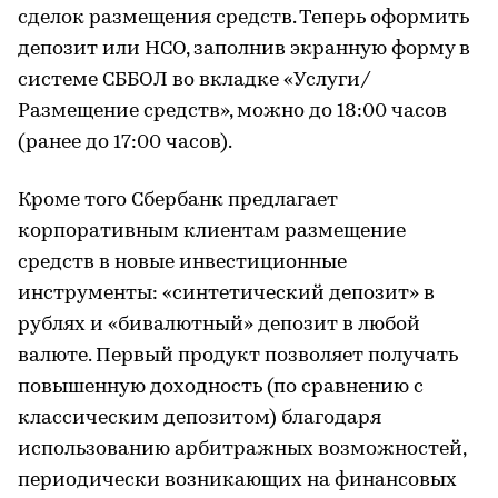
сделок размещения средств. Теперь оформить
депозит или НСО, заполнив экранную форму в
системе СББОЛ во вкладке «Услуги/
Размещение средств», можно до 18:00 часов
(ранее до 17:00 часов).
Кроме того Сбербанк предлагает
корпоративным клиентам размещение
средств в новые инвестиционные
инструменты: «синтетический депозит» в
рублях и «бивалютный» депозит в любой
валюте. Первый продукт позволяет получать
повышенную доходность (по сравнению с
классическим депозитом) благодаря
использованию арбитражных возможностей,
периодически возникающих на финансовых