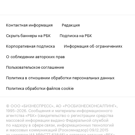
Контактная информация
Редакция
Скрыть баннеры на РБК
Подписка на РБК
Корпоративная подписка
Информация об ограничениях
О соблюдении авторских прав
Пользовательское соглашение
Политика в отношении обработки персональных данных
Политика обработки файлов cookie
© ООО «БИЗНЕСПРЕСС», АО «РОСБИЗНЕСКОНСАЛТИНГ»,
1995–2026
. Сообщения и материалы информационного
агентства «РБК» (свидетельство о регистрации средства
массовой информации выдано Федеральной службой
по надзору в сфере связи, информационных технологий
и массовых коммуникаций (Роскомнадзор) 09.12.2015
за номером ИА №ФС77-63848) и сетевого издания «РБК»