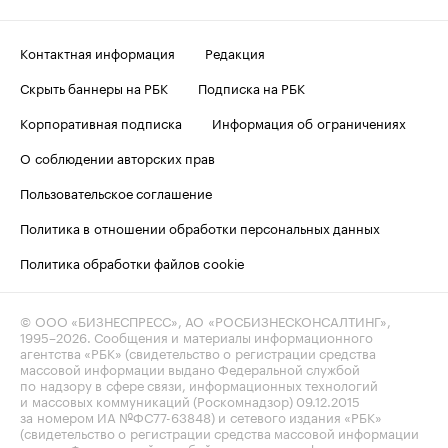
Контактная информация
Редакция
Скрыть баннеры на РБК
Подписка на РБК
Корпоративная подписка
Информация об ограничениях
О соблюдении авторских прав
Пользовательское соглашение
Политика в отношении обработки персональных данных
Политика обработки файлов cookie
© ООО «БИЗНЕСПРЕСС», АО «РОСБИЗНЕСКОНСАЛТИНГ»,
1995–2026
. Сообщения и материалы информационного
агентства «РБК» (свидетельство о регистрации средства
массовой информации выдано Федеральной службой
по надзору в сфере связи, информационных технологий
и массовых коммуникаций (Роскомнадзор) 09.12.2015
за номером ИА №ФС77-63848) и сетевого издания «РБК»
(свидетельство о регистрации средства массовой информации
выдано Федеральной службой по надзору в сфере связи,