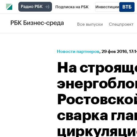
Подписка на РБК
Инвестиции
Спорт
Школа управления РБК
РБК 
Все выпуски
Спецпроект
Стиль
Крипто
РБК Бизнес-среда
Спецпроекты СПб
Конференции СПб
Новости партнеров
⁠,
29 фев 2016, 17:
Технологии и медиа
Финансы
Рыно
На строящ
энергобло
Ростовско
сварка гла
циркуляци