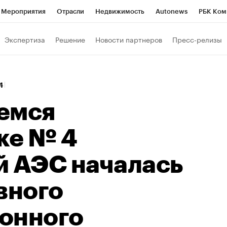
Мероприятия
Отрасли
Недвижимость
Autonews
РБК Ком
Образование
РБК Курсы
РБК Life
Тренды
Визионеры
Н
Экспертиза
Решение
Новости партнеров
Пресс-релизы
Дискуссионный клуб
Исследования
Кредитные рейтинги
Фр
Спецпроекты
Проверка контрагентов
Политика
Экономи
14
к наличной валюты
емся
ке № 4
й АЭС началась
вного
онного