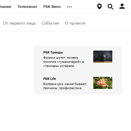
...
пании
Телеканал
РБК Вино
ациональные проекты
Город
От первого лица
Событие
О проекте
аншизы
Газета
ка
Бизнес
РБК Тренды
Физики шутят: почему
понятия «гуманитарий» и
«технарь» устарели
РБК Life
Болезни роз: какие бывают,
причины, профилактика