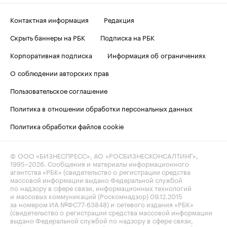
Контактная информация
Редакция
Скрыть баннеры на РБК
Подписка на РБК
Корпоративная подписка
Информация об ограничениях
О соблюдении авторских прав
Пользовательское соглашение
Политика в отношении обработки персональных данных
Политика обработки файлов cookie
© ООО «БИЗНЕСПРЕСС», АО «РОСБИЗНЕСКОНСАЛТИНГ»,
1995–2026
. Сообщения и материалы информационного
агентства «РБК» (свидетельство о регистрации средства
массовой информации выдано Федеральной службой
по надзору в сфере связи, информационных технологий
и массовых коммуникаций (Роскомнадзор) 09.12.2015
за номером ИА №ФС77-63848) и сетевого издания «РБК»
(свидетельство о регистрации средства массовой информации
выдано Федеральной службой по надзору в сфере связи,