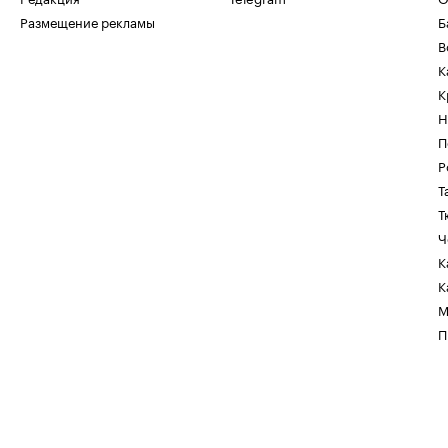
Размещение рекламы
Б
В
К
К
Н
П
Р
Т
Т
Ч
К
К
М
П