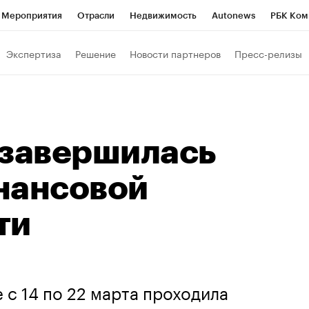
Мероприятия
Отрасли
Недвижимость
Autonews
РБК Ком
Образование
РБК Курсы
РБК Life
Тренды
Визионеры
Н
Экспертиза
Решение
Новости партнеров
Пресс-релизы
Дискуссионный клуб
Исследования
Кредитные рейтинги
Фр
Спецпроекты
Проверка контрагентов
Политика
Экономи
к наличной валюты
 завершилась
нансовой
ти
 с 14 по 22 марта проходила