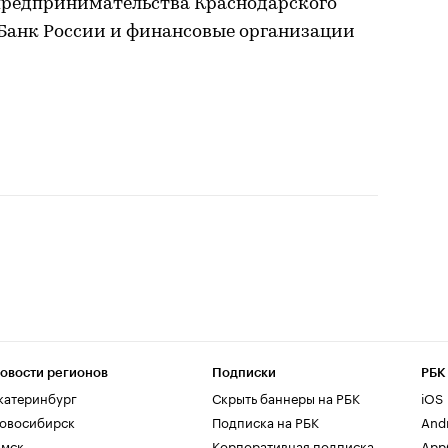
 предпринимательства Краснодарского
Банк России и финансовые организации
овости регионов
Подписки
РБК
катеринбург
Скрыть баннеры на РБК
iOS
овосибирск
Подписка на РБК
And
мск
Корпоративная подписка
AppG