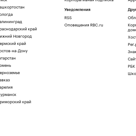
ашкортостан
Уведомления
Дру
ологда
RSS
Обл
алининград
Оповещения RBC.ru
Кор
раснодарский край
дом
ижний Новгород
Хос
ермский край
Рег
остов-на-Дону
Зна
атарстан
Сайт
юмень
РБК
ерноземье
Шко
авказ
арелия
урманск
риморский край