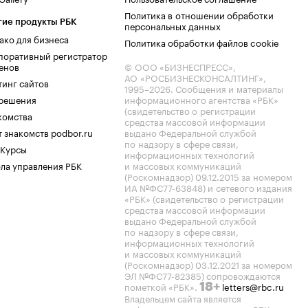
Политика в отношении обработки
гие продукты РБК
персональных данных
ако для бизнеса
Политика обработки файлов cookie
поративный регистратор
енов
© ООО «БИЗНЕСПРЕСС»,
АО «РОСБИЗНЕСКОНСАЛТИНГ»,
тинг сайтов
1995–2026
. Сообщения и материалы
.решения
информационного агентства «РБК»
(свидетельство о регистрации
комства
средства массовой информации
 знакомств podbor.ru
выдано Федеральной службой
по надзору в сфере связи,
 Курсы
информационных технологий
ла управления РБК
и массовых коммуникаций
(Роскомнадзор) 09.12.2015 за номером
ИА №ФС77-63848) и сетевого издания
«РБК» (свидетельство о регистрации
средства массовой информации
выдано Федеральной службой
по надзору в сфере связи,
информационных технологий
и массовых коммуникаций
(Роскомнадзор) 03.12.2021 за номером
ЭЛ №ФС77-82385) сопровождаются
пометкой «РБК».
letters@rbc.ru
18+
Владельцем сайта является