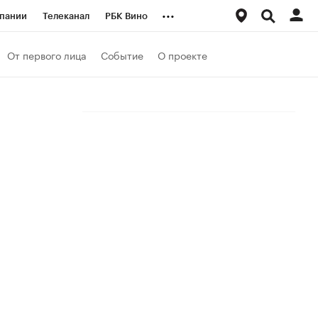
...
пании
Телеканал
РБК Вино
ациональные проекты
Город
От первого лица
Событие
О проекте
аншизы
Газета
ка
Бизнес