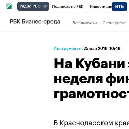
Подписка на РБК
Инвестиции
Спорт
Школа управления РБК
РБК 
Все выпуски
Спецпроект
Стиль
Крипто
РБК Бизнес-среда
Спецпроекты СПб
Конференции СПб
Инструменты
⁠,
25 мар 2016, 10:48
Технологии и медиа
Финансы
Рыно
На Кубани
неделя фи
грамотнос
В Краснодарском крае