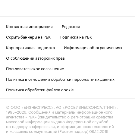
Контактная информация
Редакция
Скрыть баннеры на РБК
Подписка на РБК
Корпоративная подписка
Информация об ограничениях
О соблюдении авторских прав
Пользовательское соглашение
Политика в отношении обработки персональных данных
Политика обработки файлов cookie
© ООО «БИЗНЕСПРЕСС», АО «РОСБИЗНЕСКОНСАЛТИНГ»,
1995–2026
. Сообщения и материалы информационного
агентства «РБК» (свидетельство о регистрации средства
массовой информации выдано Федеральной службой
по надзору в сфере связи, информационных технологий
и массовых коммуникаций (Роскомнадзор) 09.12.2015