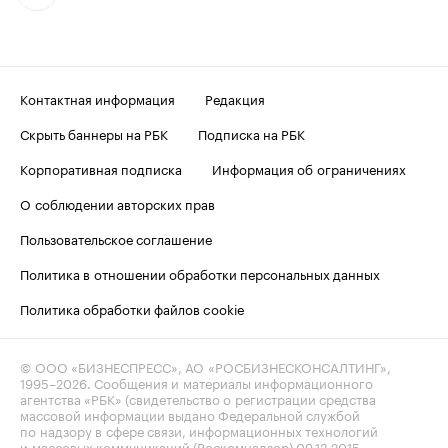
Контактная информация
Редакция
Скрыть баннеры на РБК
Подписка на РБК
Корпоративная подписка
Информация об ограничениях
О соблюдении авторских прав
Пользовательское соглашение
Политика в отношении обработки персональных данных
Политика обработки файлов cookie
© ООО «БИЗНЕСПРЕСС», АО «РОСБИЗНЕСКОНСАЛТИНГ»,
1995–2026
. Сообщения и материалы информационного
агентства «РБК» (свидетельство о регистрации средства
массовой информации выдано Федеральной службой
по надзору в сфере связи, информационных технологий
и массовых коммуникаций (Роскомнадзор) 09.12.2015