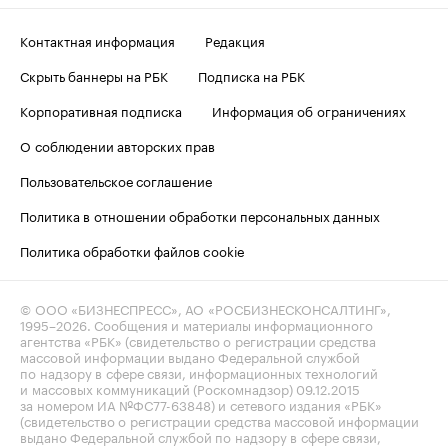
Контактная информация
Редакция
Скрыть баннеры на РБК
Подписка на РБК
Корпоративная подписка
Информация об ограничениях
О соблюдении авторских прав
Пользовательское соглашение
Политика в отношении обработки персональных данных
Политика обработки файлов cookie
© ООО «БИЗНЕСПРЕСС», АО «РОСБИЗНЕСКОНСАЛТИНГ»,
1995–2026
. Сообщения и материалы информационного
агентства «РБК» (свидетельство о регистрации средства
массовой информации выдано Федеральной службой
по надзору в сфере связи, информационных технологий
и массовых коммуникаций (Роскомнадзор) 09.12.2015
за номером ИА №ФС77-63848) и сетевого издания «РБК»
(свидетельство о регистрации средства массовой информации
выдано Федеральной службой по надзору в сфере связи,