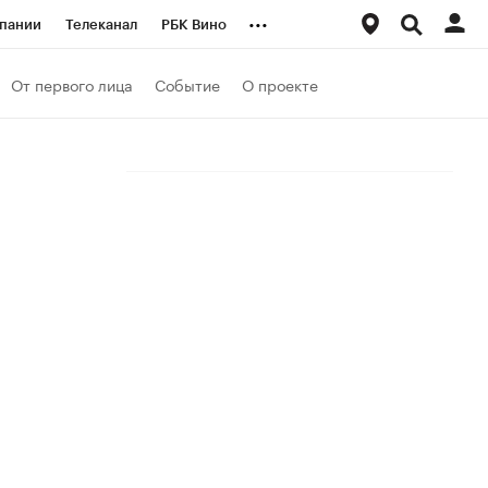
...
пании
Телеканал
РБК Вино
ациональные проекты
Город
От первого лица
Событие
О проекте
аншизы
Газета
ка
Бизнес