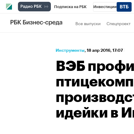
Подписка на РБК
Инвестиции
Спорт
Школа управления РБК
РБК 
Все выпуски
Спецпроект
Стиль
Крипто
РБК Бизнес-среда
Спецпроекты СПб
Конференции СПб
Инструменты
⁠,
18 апр 2016, 17:07
Технологии и медиа
Финансы
Рыно
ВЭБ профи
птицекомп
производс
идейки в 