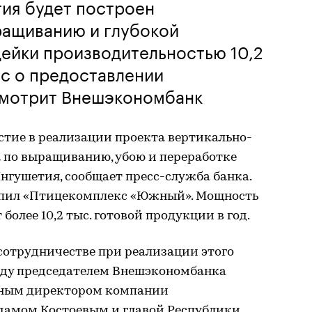
ия будет построен
ращиванию и глубокой
ейки производительностью 10,2
ос о предоставлении
смотрит Внешэкономбанк
тие в реализации проекта вертикально-
 по выращиванию, убою и переработке
нгушетия, сообщает пресс-служба банка.
пил «Птицекомплекс «Южный». Мощность
более 10,2 тыс. готовой продукции в год.
сотрудничестве при реализации этого
жду председателем Внешэкономбанка
льным директором компании
амом Костоевым и главой Республики