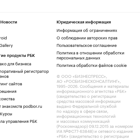
 Новости
Юридическая информация
Информация об ограничениях
roid
О соблюдении авторских прав
allery
Пользовательское соглашение
Политика в отношении обработки
гие продукты РБК
персональных данных
ако для бизнеса
Политика обработки файлов cookie
поративный регистратор
енов
© ООО «БИЗНЕСПРЕСС»,
АО «РОСБИЗНЕСКОНСАЛТИНГ»,
тинг сайтов
1995–2026
. Сообщения и материалы
.решения
информационного агентства «РБК»
(свидетельство о регистрации
комства
средства массовой информации
 знакомств podbor.ru
выдано Федеральной службой
по надзору в сфере связи,
 Курсы
информационных технологий
ла управления РБК
и массовых коммуникаций
(Роскомнадзор) 09.12.2015 за номером
ИА №ФС77-63848) и сетевого издания
«РБК» (свидетельство о регистрации