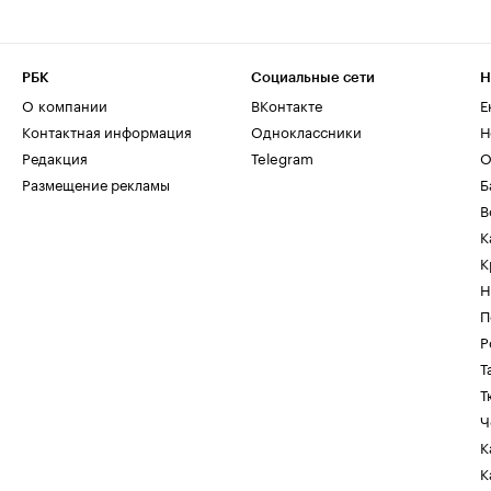
РБК
Социальные сети
Н
О компании
ВКонтакте
Е
Контактная информация
Одноклассники
Н
Редакция
Telegram
О
Размещение рекламы
Б
В
К
К
Н
П
Р
Т
Т
Ч
К
К