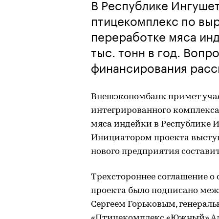
В Республике Ингушет
птицекомплекс по вы
переработке мяса инд
тыс. тонн в год. Вопр
финансирования рас
Внешэкономбанк примет учас
интегрированного комплекса
мяса индейки в Республике И
Инициатором проекта высту
нового предприятия составит 
Трехстороннее соглашение о 
проекта было подписано ме
Сергеем Горьковым, генера
«Птицекомплекс «Южный» Ад