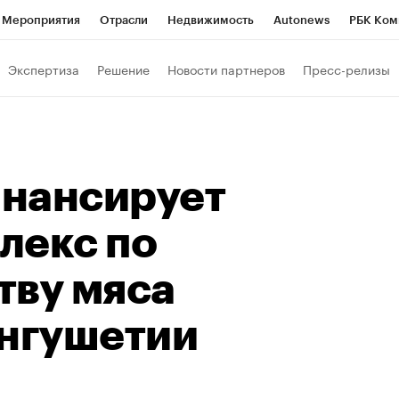
Мероприятия
Отрасли
Недвижимость
Autonews
РБК Ком
Образование
РБК Курсы
РБК Life
Тренды
Визионеры
Н
Экспертиза
Решение
Новости партнеров
Пресс-релизы
Дискуссионный клуб
Исследования
Кредитные рейтинги
Фр
Спецпроекты
Проверка контрагентов
Политика
Экономи
к наличной валюты
нансирует
лекс по
тву мяса
Ингушетии