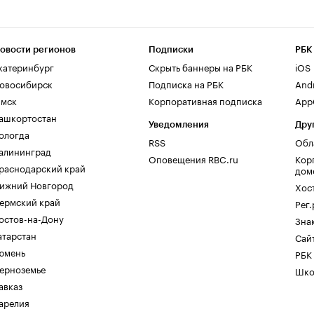
овости регионов
Подписки
РБК
катеринбург
Скрыть баннеры на РБК
iOS
овосибирск
Подписка на РБК
And
мск
Корпоративная подписка
AppG
ашкортостан
Уведомления
Дру
ологда
RSS
Обл
алининград
Оповещения RBC.ru
Кор
раснодарский край
дом
ижний Новгород
Хос
ермский край
Рег
остов-на-Дону
Зна
атарстан
Сайт
юмень
РБК
ерноземье
Шко
авказ
арелия