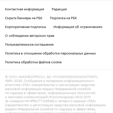
Контактная информация
Редакция
Скрыть баннеры на РБК
Подписка на РБК
Корпоративная подписка
Информация об ограничениях
О соблюдении авторских прав
Пользовательское соглашение
Политика в отношении обработки персональных данных
Политика обработки файлов cookie
© ООО «БИЗНЕСПРЕСС», АО «РОСБИЗНЕСКОНСАЛТИНГ»,
1995–2026
. Сообщения и материалы информационного
агентства «РБК» (свидетельство о регистрации средства
массовой информации выдано Федеральной службой
по надзору в сфере связи, информационных технологий
и массовых коммуникаций (Роскомнадзор) 09.12.2015
за номером ИА №ФС77-63848) и сетевого издания «РБК»
(свидетельство о регистрации средства массовой информации
выдано Федеральной службой по надзору в сфере связи,
информационных технологий и массовых коммуникаций