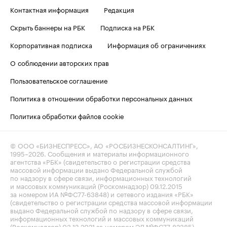
Контактная информация
Редакция
Скрыть баннеры на РБК
Подписка на РБК
Корпоративная подписка
Информация об ограничениях
О соблюдении авторских прав
Пользовательское соглашение
Политика в отношении обработки персональных данных
Политика обработки файлов cookie
© ООО «БИЗНЕСПРЕСС», АО «РОСБИЗНЕСКОНСАЛТИНГ»,
1995–2026
. Сообщения и материалы информационного
агентства «РБК» (свидетельство о регистрации средства
массовой информации выдано Федеральной службой
по надзору в сфере связи, информационных технологий
и массовых коммуникаций (Роскомнадзор) 09.12.2015
за номером ИА №ФС77-63848) и сетевого издания «РБК»
(свидетельство о регистрации средства массовой информации
выдано Федеральной службой по надзору в сфере связи,
информационных технологий и массовых коммуникаций
(Роскомнадзор) 03.12.2021 за номером ЭЛ №ФС77-82385)