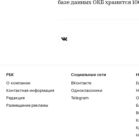
базе данных ОКБ хранится 1
РБК
Социальные сети
Н
О компании
ВКонтакте
Е
Контактная информация
Одноклассники
Н
Редакция
Telegram
О
Размещение рекламы
Б
В
К
К
Н