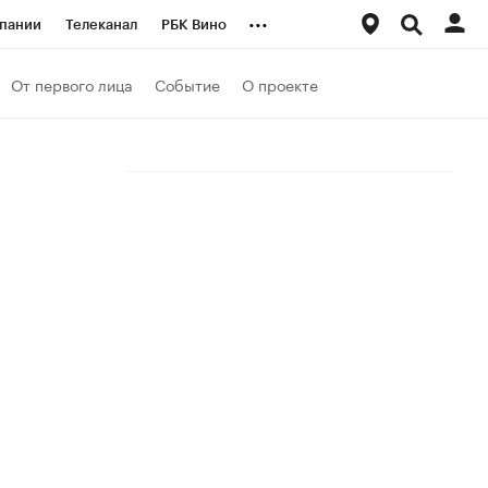
...
пании
Телеканал
РБК Вино
ациональные проекты
Город
От первого лица
Событие
О проекте
аншизы
Газета
ка
Бизнес