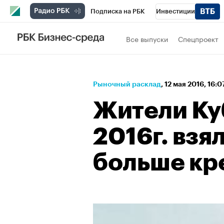
Подписка на РБК
Инвестиции
Спорт
Школа управления РБК
РБК 
Все выпуски
Спецпроект
Стиль
Крипто
РБК Бизнес-среда
Спецпроекты СПб
Конференции СПб
Рыночный расклад
⁠,
12 мая 2016, 16:0
Технологии и медиа
Финансы
Рыно
Жители Куб
2016г. взял
больше кр