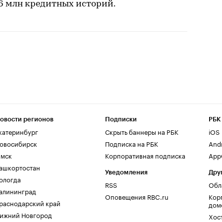
06 млн кредитных историй.
овости регионов
Подписки
РБК
катеринбург
Скрыть баннеры на РБК
iOS
овосибирск
Подписка на РБК
And
мск
Корпоративная подписка
AppG
ашкортостан
Уведомления
Дру
ологда
RSS
Обл
алининград
Оповещения RBC.ru
Кор
раснодарский край
дом
ижний Новгород
Хос