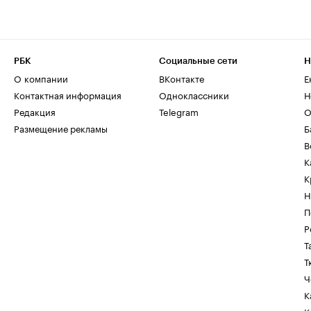
РБК
Социальные сети
Н
О компании
ВКонтакте
Е
Контактная информация
Одноклассники
Н
Редакция
Telegram
О
Размещение рекламы
Б
В
К
К
Н
П
Р
Т
Т
Ч
К