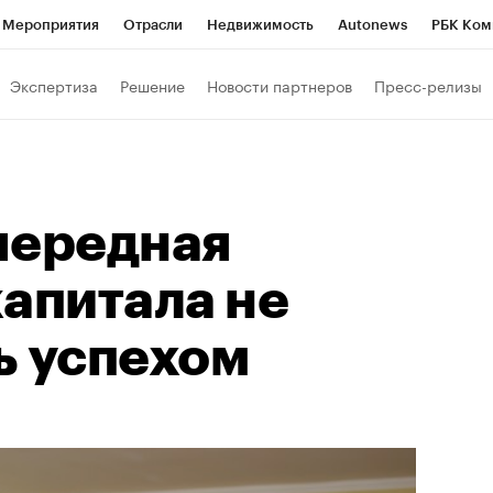
Мероприятия
Отрасли
Недвижимость
Autonews
РБК Ком
Образование
РБК Курсы
РБК Life
Тренды
Визионеры
Н
Экспертиза
Решение
Новости партнеров
Пресс-релизы
Дискуссионный клуб
Исследования
Кредитные рейтинги
Фр
Спецпроекты
Проверка контрагентов
Политика
Экономи
к наличной валюты
чередная
апитала не
ь успехом