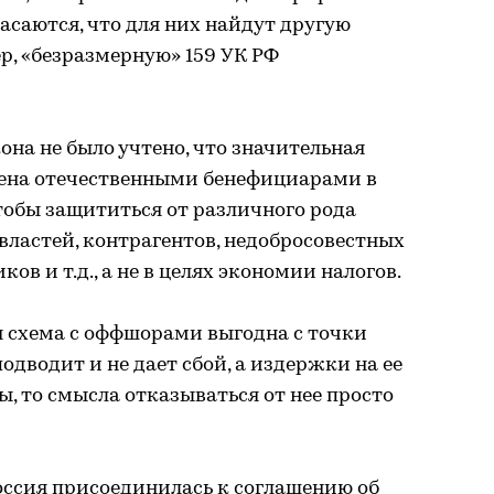
асаются, что для них найдут другую
р, «безразмерную» 159 УК РФ
она не было учтено, что значительная
дена отечественными бенефициарами в
обы защититься от различного рода
властей, контрагентов, недобросовестных
ов и т.д., а не в целях экономии налогов.
я схема с оффшорами выгодна с точки
одводит и не дает сбой, а издержки на ее
 то смысла отказываться от нее просто
Россия присоединилась к соглашению об