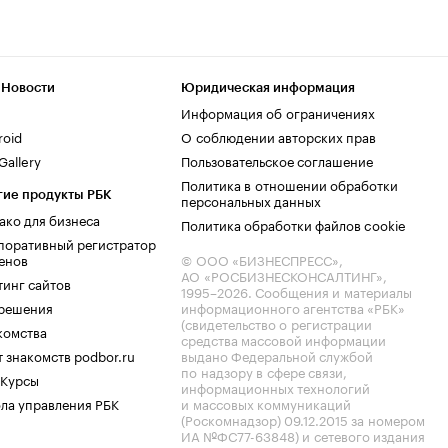
 Новости
Юридическая информация
Информация об ограничениях
roid
О соблюдении авторских прав
allery
Пользовательское соглашение
Политика в отношении обработки
гие продукты РБК
персональных данных
ако для бизнеса
Политика обработки файлов cookie
поративный регистратор
енов
© ООО «БИЗНЕСПРЕСС»,
АО «РОСБИЗНЕСКОНСАЛТИНГ»,
тинг сайтов
1995–2026
. Сообщения и материалы
.решения
информационного агентства «РБК»
(свидетельство о регистрации
комства
средства массовой информации
 знакомств podbor.ru
выдано Федеральной службой
по надзору в сфере связи,
 Курсы
информационных технологий
ла управления РБК
и массовых коммуникаций
(Роскомнадзор) 09.12.2015 за номером
ИА №ФС77-63848) и сетевого издания