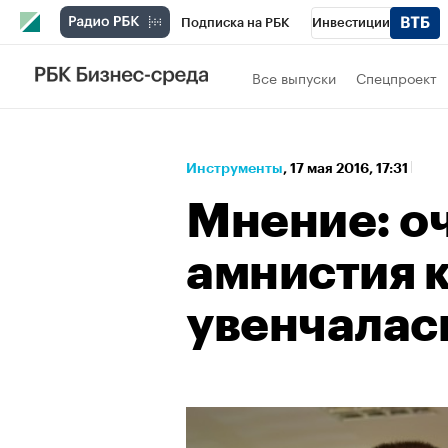
Подписка на РБК
Инвестиции
Спорт
Школа управления РБК
РБК 
Все выпуски
Спецпроект
Стиль
Крипто
РБК Бизнес-среда
Спецпроекты СПб
Конференции СПб
Инструменты
⁠,
17 мая 2016, 17:31
Технологии и медиа
Финансы
Рыно
Мнение: о
амнистия к
увенчалас