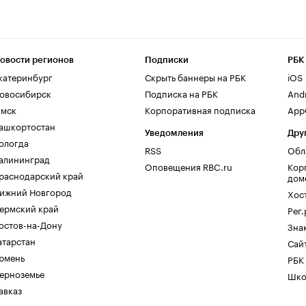
овости регионов
Подписки
РБК
катеринбург
Скрыть баннеры на РБК
iOS
овосибирск
Подписка на РБК
And
мск
Корпоративная подписка
AppG
ашкортостан
Уведомления
Дру
ологда
RSS
Обл
алининград
Оповещения RBC.ru
Кор
раснодарский край
дом
ижний Новгород
Хос
ермский край
Рег
остов-на-Дону
Зна
атарстан
Сайт
юмень
РБК
ерноземье
Шко
авказ