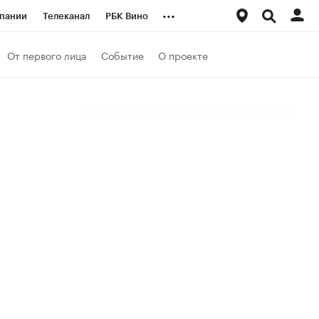
...
пании
Телеканал
РБК Вино
ациональные проекты
Город
От первого лица
Событие
О проекте
аншизы
Газета
ка
Бизнес