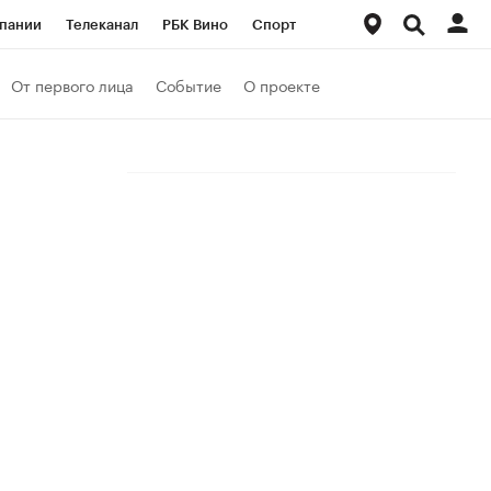
пании
Телеканал
РБК Вино
Спорт
ые проекты
Город
Стиль
Крипто
От первого лица
Событие
О проекте
Спецпроекты СПб
Конференции СПб
ансы
Рынок наличной валюты