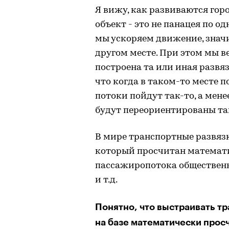
Я вижу, как развиваются гор
объект - это не панацея по о
мы ускоряем движение, значи
другом месте. При этом мы ве
построена та или иная развяз
что когда в таком-то месте п
потоки пойдут так-то, а мен
будут переориентированы та
В мире транспортные развязк
который просчитан математи
пассажиропотока общественн
и т.д.
Понятно, что выстраивать тр
на базе математически просч