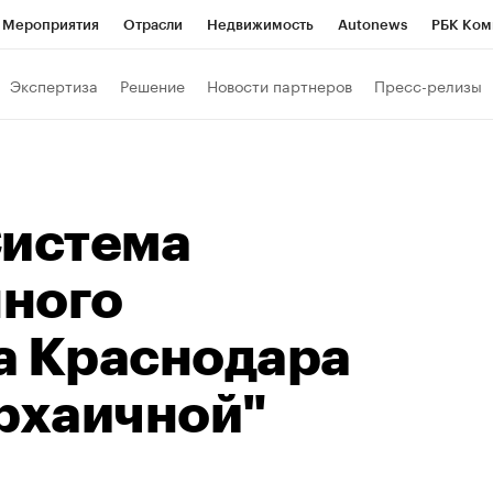
Мероприятия
Отрасли
Недвижимость
Autonews
РБК Ком
ние
РБК Курсы
РБК Life
Тренды
Визионеры
Национальн
Экспертиза
Решение
Новости партнеров
Пресс-релизы
б
Исследования
Кредитные рейтинги
Франшизы
Газета
Политика
Экономика
Бизнес
Технологии и медиа
Фин
Система
ного
а Краснодара
архаичной"