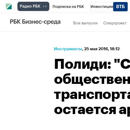
Подписка на РБК
Инвестиции
Школа управления РБК
РБК Образова
Все выпуски
Спецпроект
РБК Бизнес-среда
Дискуссионный клу
Спецпроекты
Проверка контрагентов
Инструменты
⁠,
25 мая 2016, 18:12
Полиди: "
обществен
транспорт
остается 