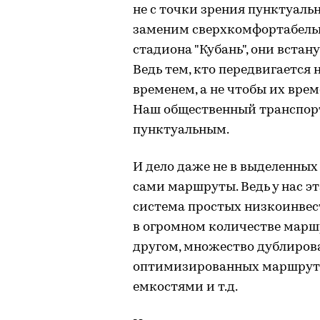
не с точки зрения пунктуальн
заменим сверхкомфортабельн
стадиона "Кубань", они встан
Ведь тем, кто передвигается
временем, а не чтобы их вре
Наш общественный транспорт
пунктуальным.
И дело даже не в выделенных
сами маршруты. Ведь у нас э
система простых низкоинве
в огромном количестве маршр
другом, множество дублиров
оптимизированных маршрут
емкостями и т.д.