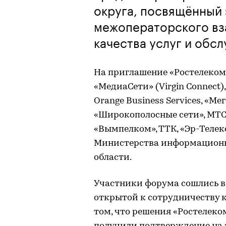
округа, посвящённый
межоператорского вз
качества услуг и обс
На приглашение «Ростелеко
«МедиаСети» (Virgin Connect
Orange Business Services, «Ме
«Широкополосные сети», МТС,
«Вымпелком», ТТК, «Эр-Телек
Министерства информационн
области.
Участники форума сошлись во
открытой к сотрудничеству 
том, что решения «Ростелеко