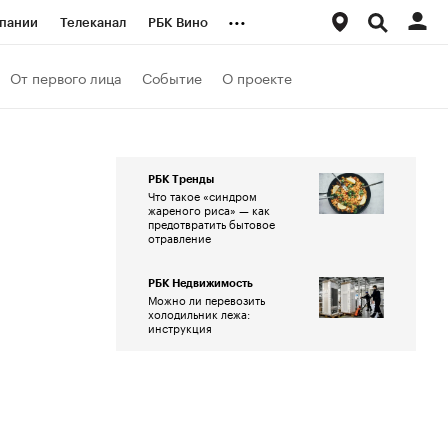
...
пании
Телеканал
РБК Вино
ациональные проекты
Город
От первого лица
Событие
О проекте
аншизы
Газета
ка
Бизнес
РБК Тренды
Что такое «синдром
жареного риса» — как
предотвратить бытовое
отравление
РБК Недвижимость
Можно ли перевозить
холодильник лежа:
инструкция