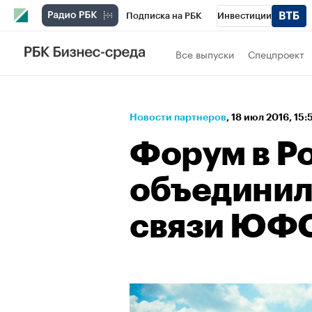
Подписка на РБК
Инвестиции
Спорт
Школа управления РБК
РБК 
Все выпуски
Спецпроект
Стиль
Крипто
РБК Бизнес-среда
Спецпроекты СПб
Конференции СПб
Новости партнеров
⁠,
18 июл 2016, 15:
Технологии и медиа
Финансы
Рыно
Форум в Р
объединил
связи ЮФ