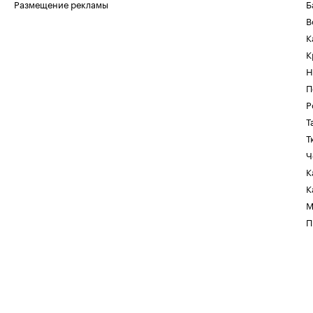
Размещение рекламы
Б
В
К
К
Н
П
Р
Т
Т
Ч
К
К
М
П