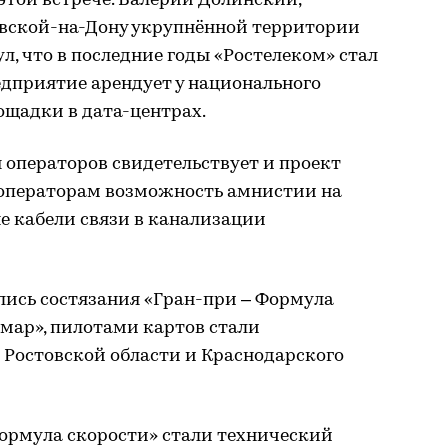
этой встрече. Валерий Долинский,
вской-на-Дону укрупнённой территории
, что в последние годы «Ростелеком» стал
едприятие арендует у национального
ощадки в дата-центрах.
 операторов свидетельствует и проект
операторам возможность амнистии на
е кабели связи в канализации
лись состязания «Гран-при – Формула
мар», пилотами картов стали
 Ростовской области и Краснодарского
ормула скорости» стали технический