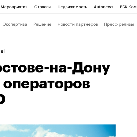
Мероприятия
Отрасли
Недвижимость
Autonews
РБК Ком
Образование
РБК Курсы
РБК Life
Тренды
Визионеры
Н
Экспертиза
Решение
Новости партнеров
Пресс-релизы
Дискуссионный клуб
Исследования
Кредитные рейтинги
Фр
Спецпроекты
Проверка контрагентов
Политика
Экономи
59
к наличной валюты
остове-на-Дону
 операторов
О