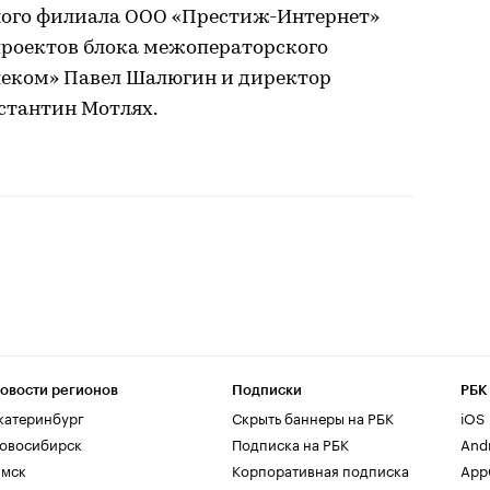
ного филиала ООО «Престиж-Интернет»
проектов блока межоператорского
леком» Павел Шалюгин и директор
стантин Мотлях.
овости регионов
Подписки
РБК
катеринбург
Скрыть баннеры на РБК
iOS
овосибирск
Подписка на РБК
And
мск
Корпоративная подписка
AppG