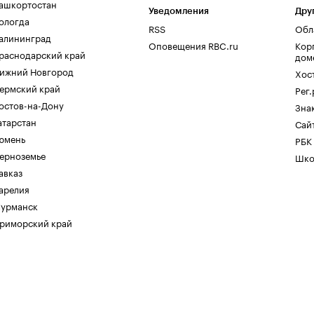
ашкортостан
Уведомления
Дру
ологда
RSS
Обл
алининград
Оповещения RBC.ru
Кор
раснодарский край
дом
ижний Новгород
Хос
ермский край
Рег
остов-на-Дону
Зна
атарстан
Сайт
юмень
РБК
ерноземье
Шко
авказ
арелия
урманск
риморский край