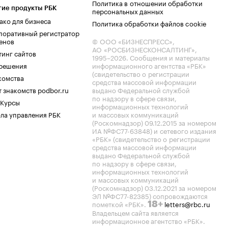
Политика в отношении обработки
гие продукты РБК
персональных данных
ако для бизнеса
Политика обработки файлов cookie
поративный регистратор
енов
© ООО «БИЗНЕСПРЕСС»,
АО «РОСБИЗНЕСКОНСАЛТИНГ»,
тинг сайтов
1995–2026
. Сообщения и материалы
.решения
информационного агентства «РБК»
(свидетельство о регистрации
комства
средства массовой информации
 знакомств podbor.ru
выдано Федеральной службой
по надзору в сфере связи,
 Курсы
информационных технологий
ла управления РБК
и массовых коммуникаций
(Роскомнадзор) 09.12.2015 за номером
ИА №ФС77-63848) и сетевого издания
«РБК» (свидетельство о регистрации
средства массовой информации
выдано Федеральной службой
по надзору в сфере связи,
информационных технологий
и массовых коммуникаций
(Роскомнадзор) 03.12.2021 за номером
ЭЛ №ФС77-82385) сопровождаются
пометкой «РБК».
letters@rbc.ru
18+
Владельцем сайта является
информационное агентство «РБК».