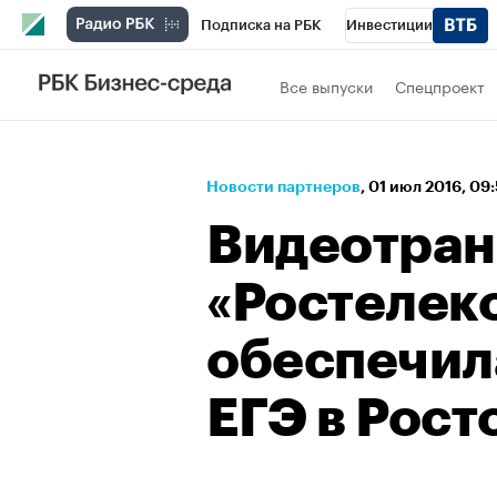
Подписка на РБК
Инвестиции
Спорт
Школа управления РБК
РБК 
Все выпуски
Спецпроект
Стиль
Крипто
РБК Бизнес-среда
Спецпроекты СПб
Конференции СПб
Новости партнеров
⁠,
01 июл 2016, 09
Технологии и медиа
Финансы
Рыно
Видеотран
«Ростелек
обеспечил
ЕГЭ в Рост