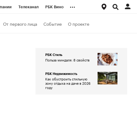
...
пании
Телеканал
РБК Вино
ациональные проекты
Город
От первого лица
Событие
О проекте
аншизы
Газета
ка
Бизнес
РБК Стиль
Польза миндаля: 8 свойств
РБК Недвижимость
Как обустроить стильную
зону отдыха на даче в 2026
году