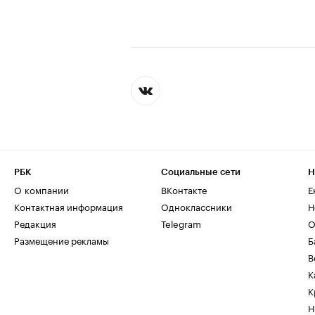
РБК
Социальные сети
Н
О компании
ВКонтакте
Е
Контактная информация
Одноклассники
Н
Редакция
Telegram
О
Размещение рекламы
Б
В
К
К
Н