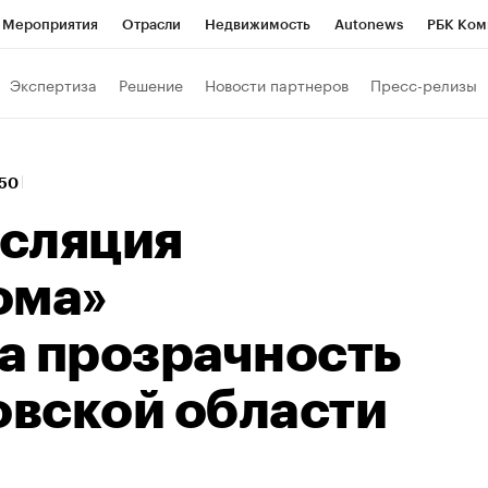
Мероприятия
Отрасли
Недвижимость
Autonews
РБК Ком
Образование
РБК Курсы
РБК Life
Тренды
Визионеры
Н
Экспертиза
Решение
Новости партнеров
Пресс-релизы
Дискуссионный клуб
Исследования
Кредитные рейтинги
Фр
Спецпроекты
Проверка контрагентов
Политика
Экономи
:50
к наличной валюты
сляция
ома»
а прозрачность
овской области