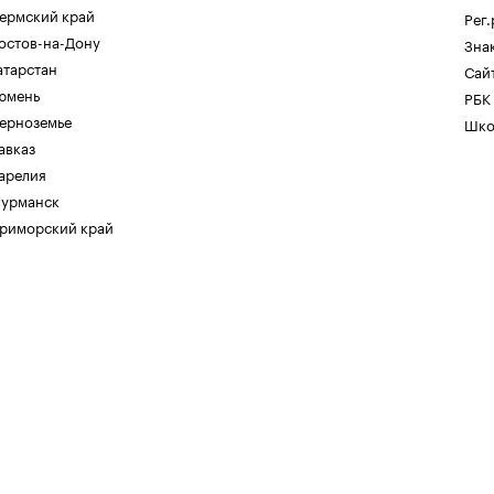
ермский край
Рег
остов-на-Дону
Зна
атарстан
Сайт
юмень
РБК
ерноземье
Шко
авказ
арелия
урманск
риморский край