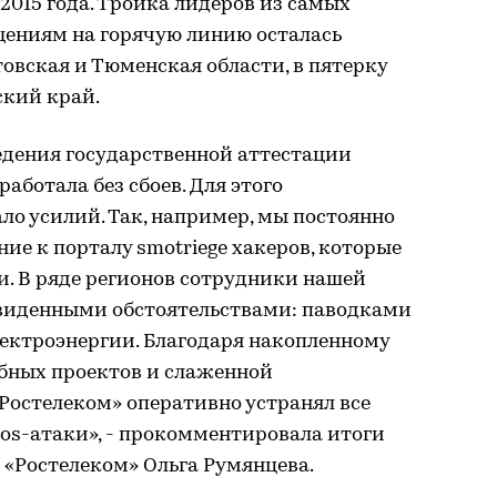
2015 года. Тройка лидеров из самых
щениям на горячую линию осталась
овская и Тюменская области, в пятерку
ский край.
едения государственной аттестации
аботала без сбоев. Для этого
о усилий. Так, например, мы постоянно
е к порталу smotriege хакеров, которые
и. В ряде регионов сотрудники нашей
виденными обстоятельствами: паводками
ектроэнергии. Благодаря накопленному
бных проектов и слаженной
Ростелеком» оперативно устранял все
os-атаки», - прокомментировала итоги
 «Ростелеком» Ольга Румянцева.