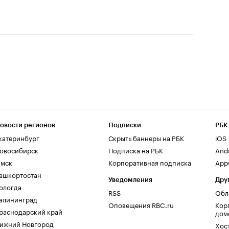
овости регионов
Подписки
РБК
катеринбург
Скрыть баннеры на РБК
iOS
овосибирск
Подписка на РБК
And
мск
Корпоративная подписка
AppG
ашкортостан
Уведомления
Дру
ологда
RSS
Обл
алининград
Оповещения RBC.ru
Кор
раснодарский край
дом
ижний Новгород
Хос