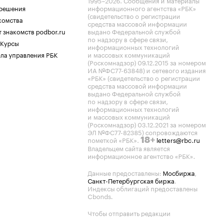
1995–2026
. Сообщения и материалы
.решения
информационного агентства «РБК»
(свидетельство о регистрации
комства
средства массовой информации
 знакомств podbor.ru
выдано Федеральной службой
по надзору в сфере связи,
 Курсы
информационных технологий
ла управления РБК
и массовых коммуникаций
(Роскомнадзор) 09.12.2015 за номером
ИА №ФС77-63848) и сетевого издания
«РБК» (свидетельство о регистрации
средства массовой информации
выдано Федеральной службой
по надзору в сфере связи,
информационных технологий
и массовых коммуникаций
(Роскомнадзор) 03.12.2021 за номером
ЭЛ №ФС77-82385) сопровождаются
пометкой «РБК».
letters@rbc.ru
18+
Владельцем сайта является
информационное агентство «РБК».
Данные предоставлены:
Мосбиржа
,
Санкт-Петербургская биржа
.
Индексы облигаций предоставлены
Cbonds.
Чтобы отправить редакции