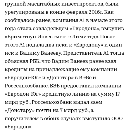
группой масштабных инвестпроектов, были
урегулированы в конце февраля 2016г. Как
сообщалось ранее, компания А1 в начале этого
года стала совладельцем «Евродона», выкупив
«Бримстоун Инвестментс Лимитед». После
этого А1 подала два иска к «Евродону» и один
иск к Вадиму Ванееву. Представитель А1 тогда
объяснял РБК, что Вадим Ванеев ранее взял
кредиты на принадлежащие ему компании
«Евродон-Юг» и «Донстар» в ВЭБе и
Россельхозбанке. ВЭБ предоставил компании
«Евродон-Юг» кредитную линию на сумму 17
млрд руб., Россельхозбанк выдал заем
«Донстару» почти на 7 млрд руб., а
поручителем в обоих случаях выступило ООО
«Евродон».