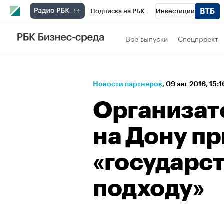
Подписка на РБК
Инвестиции
Спорт
Школа управления РБК
РБК 
Все выпуски
Спецпроект
Стиль
Крипто
РБК Бизнес-среда
Спецпроекты СПб
Конференции СПб
Новости партнеров
⁠,
09 авг 2016, 15:
Технологии и медиа
Финансы
Рыно
Организат
на Дону пр
«государс
подходу»