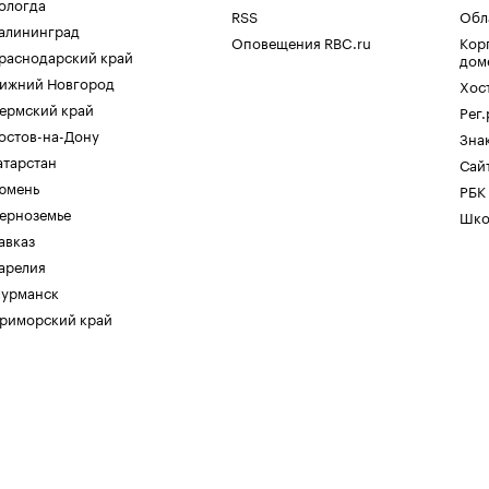
ологда
RSS
Обл
алининград
Оповещения RBC.ru
Кор
раснодарский край
дом
ижний Новгород
Хос
ермский край
Рег
остов-на-Дону
Зна
атарстан
Сайт
юмень
РБК
ерноземье
Шко
авказ
арелия
урманск
риморский край