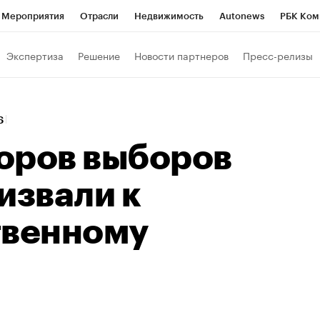
Мероприятия
Отрасли
Недвижимость
Autonews
РБК Ком
Образование
РБК Курсы
РБК Life
Тренды
Визионеры
Н
Экспертиза
Решение
Новости партнеров
Пресс-релизы
Дискуссионный клуб
Исследования
Кредитные рейтинги
Фр
Спецпроекты
Проверка контрагентов
Политика
Экономи
16
к наличной валюты
оров выборов
извали к
твенному