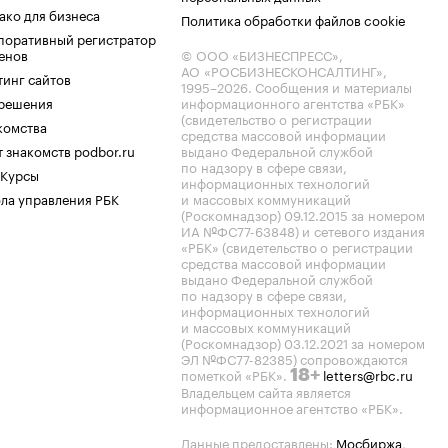
ако для бизнеса
Политика обработки файлов cookie
поративный регистратор
енов
© ООО «БИЗНЕСПРЕСС»,
АО «РОСБИЗНЕСКОНСАЛТИНГ»,
тинг сайтов
1995–2026
. Сообщения и материалы
.решения
информационного агентства «РБК»
(свидетельство о регистрации
комства
средства массовой информации
 знакомств podbor.ru
выдано Федеральной службой
по надзору в сфере связи,
 Курсы
информационных технологий
ла управления РБК
и массовых коммуникаций
(Роскомнадзор) 09.12.2015 за номером
ИА №ФС77-63848) и сетевого издания
«РБК» (свидетельство о регистрации
средства массовой информации
выдано Федеральной службой
по надзору в сфере связи,
информационных технологий
и массовых коммуникаций
(Роскомнадзор) 03.12.2021 за номером
ЭЛ №ФС77-82385) сопровождаются
пометкой «РБК».
letters@rbc.ru
18+
Владельцем сайта является
информационное агентство «РБК».
Данные предоставлены:
Мосбиржа
,