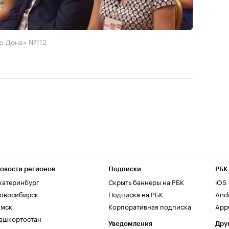
р Дона» №112
овости регионов
Подписки
РБК
катеринбург
Скрыть баннеры на РБК
iOS
овосибирск
Подписка на РБК
And
мск
Корпоративная подписка
AppG
ашкортостан
Уведомления
Дру