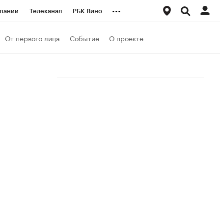
...
пании
Телеканал
РБК Вино
ациональные проекты
Город
От первого лица
Событие
О проекте
аншизы
Газета
ка
Бизнес