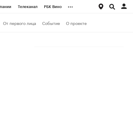
...
пании
Телеканал
РБК Вино
ациональные проекты
Город
От первого лица
Событие
О проекте
аншизы
Газета
ка
Бизнес