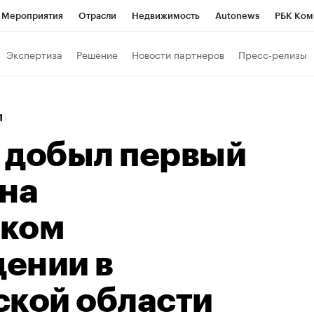
Мероприятия
Отрасли
Недвижимость
Autonews
РБК Ком
Образование
РБК Курсы
РБК Life
Тренды
Визионеры
Н
Экспертиза
Решение
Новости партнеров
Пресс-релизы
Дискуссионный клуб
Исследования
Кредитные рейтинги
Фр
Спецпроекты
Проверка контрагентов
Политика
Экономи
1
к наличной валюты
 добыл первый
 на
ском
ении в
ской области