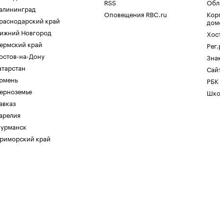
RSS
Обл
алининград
Оповещения RBC.ru
Кор
раснодарский край
дом
ижний Новгород
Хос
ермский край
Рег
остов-на-Дону
Зна
атарстан
Сайт
юмень
РБК
ерноземье
Шко
авказ
арелия
урманск
риморский край