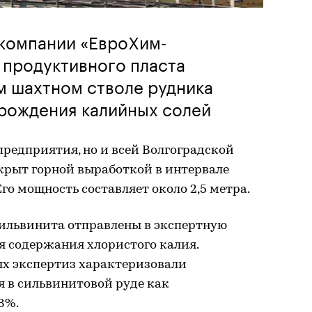
 компании «ЕвроХим-
 продуктивного пласта
м шахтном стволе рудника
рождения калийных солей
предприятия, но и всей Волгоградской
крыт горной выработкой в интервале
. Его мощность составляет около 2,5 метра.
сильвинита отправлены в экспертную
я содержания хлористого калия.
ых экспертиз характеризовали
я в сильвинитовой руде как
8%.