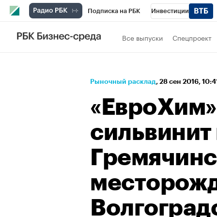
Подписка на РБК
Инвестиции
Спорт
Школа управления РБК
РБК 
Все выпуски
Спецпроект
Стиль
Крипто
РБК Бизнес-среда
Спецпроекты СПб
Конференции СПб
Рыночный расклад
⁠,
28 сен 2016, 10:4
Технологии и медиа
Финансы
Рыно
«ЕвроХим»
сильвинит
Гремячин
месторожд
Волгоград