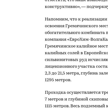
отметить, что наше взаимоде
конструктивно», — подчеркн
Напомним, что к реализации
освоения Гремячинского мес
обогатительного комбината 
компания «ЕвроХим-ВолгаКал
Гремячинское калийное мест
калийных солей в Европейск
сильвинитовых руд исчисляют
лицензионного участка соста
2,3 до 21,5 метра, глубина за
1295 метров.
Проходка осуществляется т
7 метров и глубиной скиповых
1115 метров. Весь подземный 