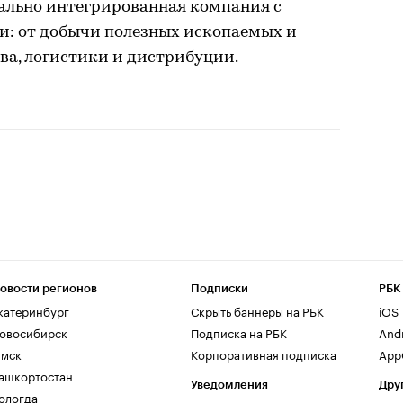
ально интегрированная компания с
и: от добычи полезных ископаемых и
ва, логистики и дистрибуции.
овости регионов
Подписки
РБК
катеринбург
Скрыть баннеры на РБК
iOS
овосибирск
Подписка на РБК
And
мск
Корпоративная подписка
AppG
ашкортостан
Уведомления
Дру
ологда