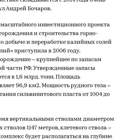
йствие складывается с 2014 года очень
ул Андрей Бочаров.
 масштабного инвестиционного проекта
торождения и строительства горно-
по добыче и переработке калийных солей
ий» приступила в 2006 году.
орождение – крупнейшее по запасам
ой части РФ. Утвержденные запасы
ся в 1,6 млрд. тонн. Площадь
вляет 96,9 км2. Мощность рудного тела –
легания сильвинитового пласта от 1004 до
ремя вертикальными стволами диаметром
 стволов 1147 метров, клетевого ствола –
комплекс будет располагаться на глубине