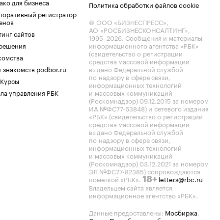
ако для бизнеса
Политика обработки файлов cookie
поративный регистратор
енов
© ООО «БИЗНЕСПРЕСС»,
АО «РОСБИЗНЕСКОНСАЛТИНГ»,
тинг сайтов
1995–2026
. Сообщения и материалы
.решения
информационного агентства «РБК»
(свидетельство о регистрации
комства
средства массовой информации
 знакомств podbor.ru
выдано Федеральной службой
по надзору в сфере связи,
 Курсы
информационных технологий
ла управления РБК
и массовых коммуникаций
(Роскомнадзор) 09.12.2015 за номером
ИА №ФС77-63848) и сетевого издания
«РБК» (свидетельство о регистрации
средства массовой информации
выдано Федеральной службой
по надзору в сфере связи,
информационных технологий
и массовых коммуникаций
(Роскомнадзор) 03.12.2021 за номером
ЭЛ №ФС77-82385) сопровождаются
пометкой «РБК».
letters@rbc.ru
18+
Владельцем сайта является
информационное агентство «РБК».
Данные предоставлены:
Мосбиржа
,