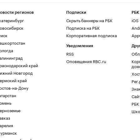
овости регионов
Подписки
РБК
катеринбург
Скрыть баннеры на РБК
iOS
овосибирск
Подписка на РБК
And
мск
Корпоративная подписка
AppG
ашкортостан
Уведомления
Дру
ологда
RSS
Обл
алининград
Оповещения RBC.ru
Кор
раснодарский край
дом
ижний Новгород
Хос
ермский край
Рег
остов-на-Дону
Зна
атарстан
Сайт
юмень
РБК
ерноземье
Шко
авказ
арелия
урманск