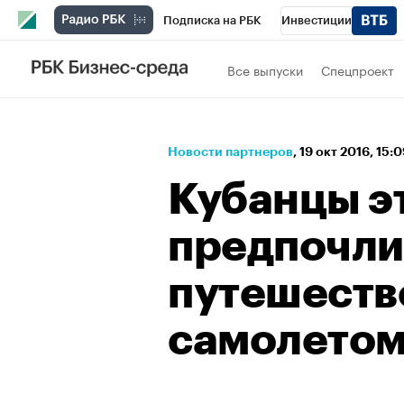
Подписка на РБК
Инвестиции
Спорт
Школа управления РБК
РБК 
Все выпуски
Спецпроект
Стиль
Крипто
РБК Бизнес-среда
Спецпроекты СПб
Конференции СПб
Новости партнеров
⁠,
19 окт 2016, 15:
Технологии и медиа
Финансы
Рыно
Кубанцы э
предпочли
путешеств
самолето