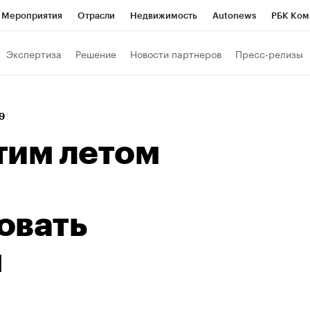
Мероприятия
Отрасли
Недвижимость
Autonews
РБК Ком
Образование
РБК Курсы
РБК Life
Тренды
Визионеры
Н
Экспертиза
Решение
Новости партнеров
Пресс-релизы
Дискуссионный клуб
Исследования
Кредитные рейтинги
Фр
Спецпроекты
Проверка контрагентов
Политика
Экономи
09
к наличной валюты
тим летом
овать
м