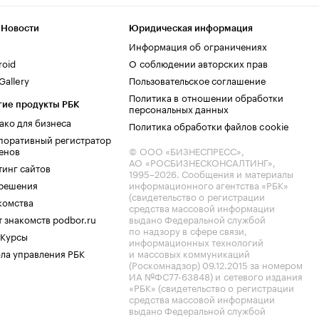
 Новости
Юридическая информация
Информация об ограничениях
roid
О соблюдении авторских прав
allery
Пользовательское соглашение
Политика в отношении обработки
гие продукты РБК
персональных данных
ако для бизнеса
Политика обработки файлов cookie
поративный регистратор
енов
© ООО «БИЗНЕСПРЕСС»,
АО «РОСБИЗНЕСКОНСАЛТИНГ»,
тинг сайтов
1995–2026
. Сообщения и материалы
.решения
информационного агентства «РБК»
(свидетельство о регистрации
комства
средства массовой информации
 знакомств podbor.ru
выдано Федеральной службой
по надзору в сфере связи,
 Курсы
информационных технологий
ла управления РБК
и массовых коммуникаций
(Роскомнадзор) 09.12.2015 за номером
ИА №ФС77-63848) и сетевого издания
«РБК» (свидетельство о регистрации
средства массовой информации
выдано Федеральной службой