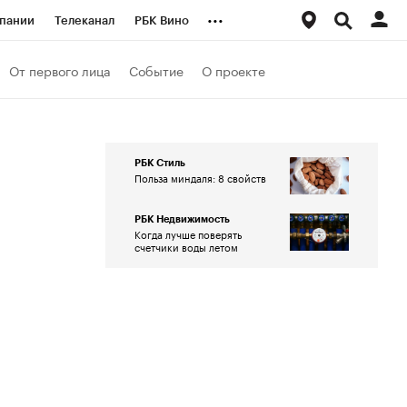
...
пании
Телеканал
РБК Вино
ациональные проекты
Город
От первого лица
Событие
О проекте
аншизы
Газета
ка
Бизнес
РБК Стиль
Польза миндаля: 8 свойств
РБК Недвижимость
Когда лучше поверять
счетчики воды летом