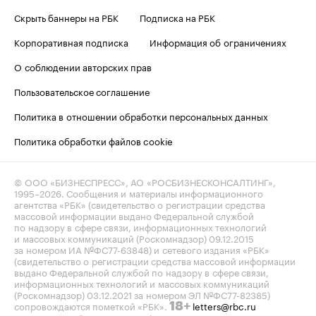
Скрыть баннеры на РБК
Подписка на РБК
Корпоративная подписка
Информация об ограничениях
О соблюдении авторских прав
Пользовательское соглашение
Политика в отношении обработки персональных данных
Политика обработки файлов cookie
© ООО «БИЗНЕСПРЕСС», АО «РОСБИЗНЕСКОНСАЛТИНГ»,
1995–2026
. Сообщения и материалы информационного
агентства «РБК» (свидетельство о регистрации средства
массовой информации выдано Федеральной службой
по надзору в сфере связи, информационных технологий
и массовых коммуникаций (Роскомнадзор) 09.12.2015
за номером ИА №ФС77-63848) и сетевого издания «РБК»
(свидетельство о регистрации средства массовой информации
выдано Федеральной службой по надзору в сфере связи,
информационных технологий и массовых коммуникаций
(Роскомнадзор) 03.12.2021 за номером ЭЛ №ФС77-82385)
сопровождаются пометкой «РБК».
letters@rbc.ru
18+