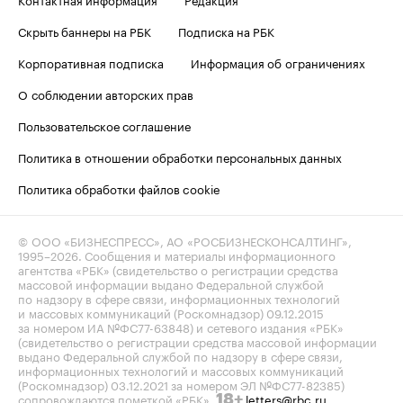
Скрыть баннеры на РБК
Подписка на РБК
Корпоративная подписка
Информация об ограничениях
О соблюдении авторских прав
Пользовательское соглашение
Политика в отношении обработки персональных данных
Политика обработки файлов cookie
© ООО «БИЗНЕСПРЕСС», АО «РОСБИЗНЕСКОНСАЛТИНГ»,
1995–2026
. Сообщения и материалы информационного
агентства «РБК» (свидетельство о регистрации средства
массовой информации выдано Федеральной службой
по надзору в сфере связи, информационных технологий
и массовых коммуникаций (Роскомнадзор) 09.12.2015
за номером ИА №ФС77-63848) и сетевого издания «РБК»
(свидетельство о регистрации средства массовой информации
выдано Федеральной службой по надзору в сфере связи,
информационных технологий и массовых коммуникаций
(Роскомнадзор) 03.12.2021 за номером ЭЛ №ФС77-82385)
сопровождаются пометкой «РБК».
letters@rbc.ru
18+