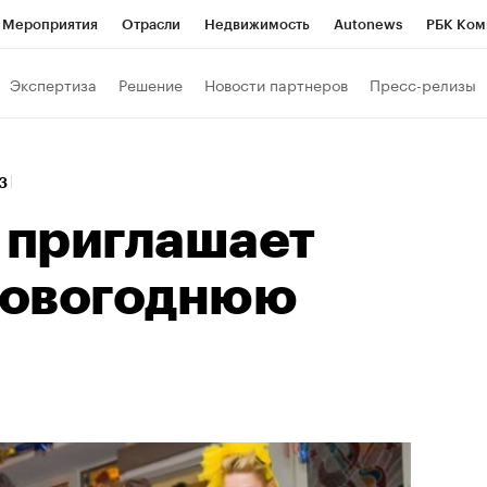
Мероприятия
Отрасли
Недвижимость
Autonews
РБК Ком
Образование
РБК Курсы
РБК Life
Тренды
Визионеры
Н
Экспертиза
Решение
Новости партнеров
Пресс-релизы
Дискуссионный клуб
Исследования
Кредитные рейтинги
Фр
Спецпроекты
Проверка контрагентов
Политика
Экономи
23
к наличной валюты
y приглашает
 новогоднюю