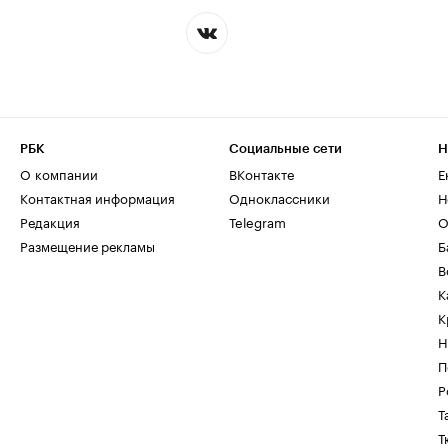
РБК
Социальные сети
Н
О компании
ВКонтакте
Е
Контактная информация
Одноклассники
Н
Редакция
Telegram
О
Размещение рекламы
Б
В
К
К
Н
П
Р
Т
Т