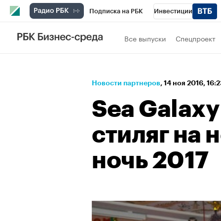
Подписка на РБК
Инвестиции
Спорт
Школа управления РБК
РБК 
Все выпуски
Спецпроект
Стиль
Крипто
РБК Бизнес-среда
Спецпроекты СПб
Конференции СПб
Новости партнеров
⁠,
14 ноя 2016, 16:
Технологии и медиа
Финансы
Рыно
Sea Galax
стиляг на
ночь 2017