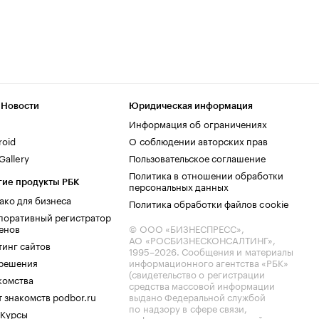
 Новости
Юридическая информация
Информация об ограничениях
roid
О соблюдении авторских прав
allery
Пользовательское соглашение
Политика в отношении обработки
гие продукты РБК
персональных данных
ако для бизнеса
Политика обработки файлов cookie
поративный регистратор
енов
© ООО «БИЗНЕСПРЕСС»,
АО «РОСБИЗНЕСКОНСАЛТИНГ»,
тинг сайтов
1995–2026
. Сообщения и материалы
.решения
информационного агентства «РБК»
(свидетельство о регистрации
комства
средства массовой информации
 знакомств podbor.ru
выдано Федеральной службой
по надзору в сфере связи,
 Курсы