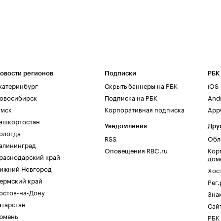
овости регионов
Подписки
РБК
катеринбург
Скрыть баннеры на РБК
iOS
овосибирск
Подписка на РБК
And
мск
Корпоративная подписка
AppG
ашкортостан
Уведомления
Дру
ологда
RSS
Обл
алининград
Оповещения RBC.ru
Кор
раснодарский край
дом
ижний Новгород
Хос
ермский край
Рег
остов-на-Дону
Зна
атарстан
Сайт
юмень
РБК