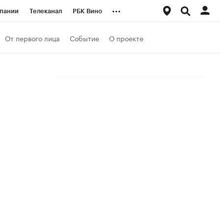
...
пании
Телеканал
РБК Вино
ациональные проекты
Город
От первого лица
Событие
О проекте
аншизы
Газета
ка
Бизнес