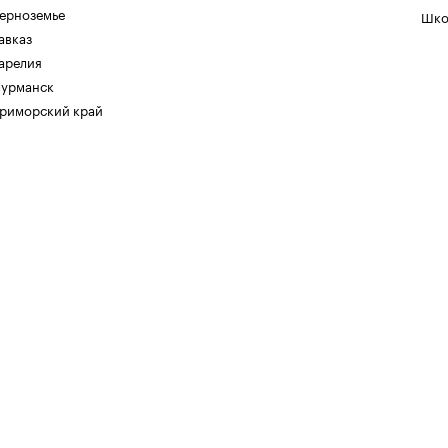
ерноземье
Шко
авказ
арелия
урманск
риморский край