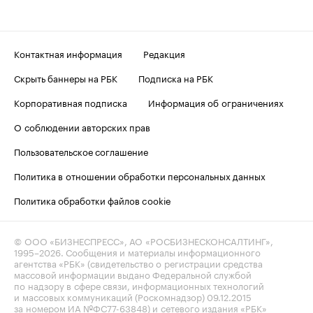
Контактная информация
Редакция
Скрыть баннеры на РБК
Подписка на РБК
Корпоративная подписка
Информация об ограничениях
О соблюдении авторских прав
Пользовательское соглашение
Политика в отношении обработки персональных данных
Политика обработки файлов cookie
© ООО «БИЗНЕСПРЕСС», АО «РОСБИЗНЕСКОНСАЛТИНГ»,
1995–2026
. Сообщения и материалы информационного
агентства «РБК» (свидетельство о регистрации средства
массовой информации выдано Федеральной службой
по надзору в сфере связи, информационных технологий
и массовых коммуникаций (Роскомнадзор) 09.12.2015
за номером ИА №ФС77-63848) и сетевого издания «РБК»