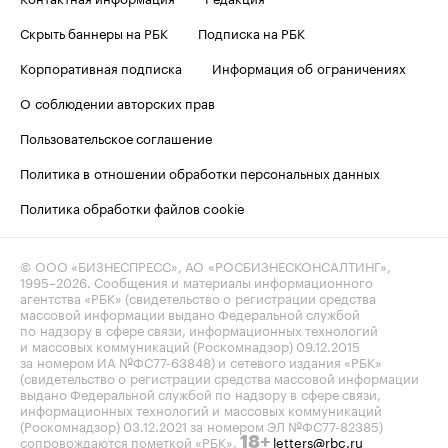
Скрыть баннеры на РБК
Подписка на РБК
Корпоративная подписка
Информация об ограничениях
О соблюдении авторских прав
Пользовательское соглашение
Политика в отношении обработки персональных данных
Политика обработки файлов cookie
© ООО «БИЗНЕСПРЕСС», АО «РОСБИЗНЕСКОНСАЛТИНГ»,
1995–2026
. Сообщения и материалы информационного
агентства «РБК» (свидетельство о регистрации средства
массовой информации выдано Федеральной службой
по надзору в сфере связи, информационных технологий
и массовых коммуникаций (Роскомнадзор) 09.12.2015
за номером ИА №ФС77-63848) и сетевого издания «РБК»
(свидетельство о регистрации средства массовой информации
выдано Федеральной службой по надзору в сфере связи,
информационных технологий и массовых коммуникаций
(Роскомнадзор) 03.12.2021 за номером ЭЛ №ФС77-82385)
сопровождаются пометкой «РБК».
letters@rbc.ru
18+