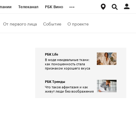
...
пании
Телеканал
РБК Вино
ациональные проекты
Город
От первого лица
Событие
О проекте
аншизы
Газета
ка
Бизнес
РБК Life
В моде неидеальные ткани:
как поношенность стала
признаком хорошего вкуса
РБК Тренды
Что такое афантазия и как
живут люди без воображения