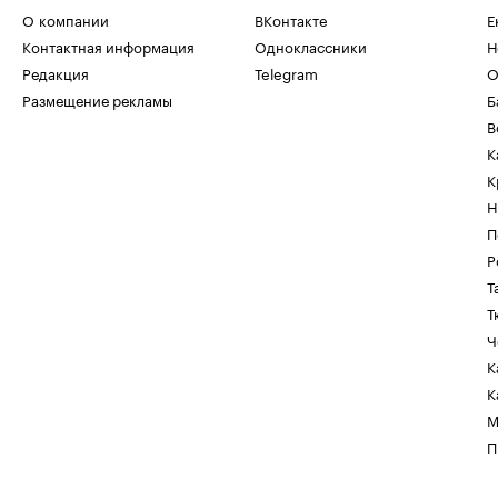
О компании
ВКонтакте
Е
Контактная информация
Одноклассники
Н
Редакция
Telegram
О
Размещение рекламы
Б
В
К
К
Н
П
Р
Т
Т
Ч
К
К
М
П