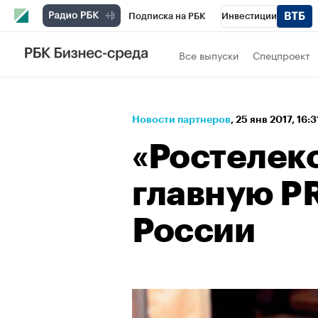
Подписка на РБК
Инвестиции
Спорт
Школа управления РБК
РБК 
Все выпуски
Спецпроект
Стиль
Крипто
РБК Бизнес-среда
Спецпроекты СПб
Конференции СПб
Новости партнеров
⁠,
25 янв 2017, 16:
Технологии и медиа
Финансы
Рыно
«Ростелек
главную P
России