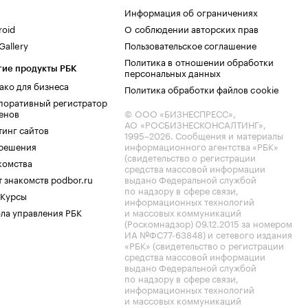
Информация об ограничениях
roid
О соблюдении авторских прав
allery
Пользовательское соглашение
Политика в отношении обработки
гие продукты РБК
персональных данных
ако для бизнеса
Политика обработки файлов cookie
поративный регистратор
енов
© ООО «БИЗНЕСПРЕСС»,
АО «РОСБИЗНЕСКОНСАЛТИНГ»,
тинг сайтов
1995–2026
. Сообщения и материалы
.решения
информационного агентства «РБК»
(свидетельство о регистрации
комства
средства массовой информации
 знакомств podbor.ru
выдано Федеральной службой
по надзору в сфере связи,
 Курсы
информационных технологий
ла управления РБК
и массовых коммуникаций
(Роскомнадзор) 09.12.2015 за номером
ИА №ФС77-63848) и сетевого издания
«РБК» (свидетельство о регистрации
средства массовой информации
выдано Федеральной службой
по надзору в сфере связи,
информационных технологий
и массовых коммуникаций