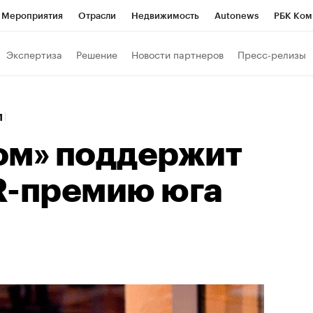
Мероприятия
Отрасли
Недвижимость
Autonews
РБК Ком
Образование
РБК Курсы
РБК Life
Тренды
Визионеры
Н
Экспертиза
Решение
Новости партнеров
Пресс-релизы
Дискуссионный клуб
Исследования
Кредитные рейтинги
Фр
Спецпроекты
Проверка контрагентов
Политика
Экономи
31
к наличной валюты
ом» поддержит
R-премию юга