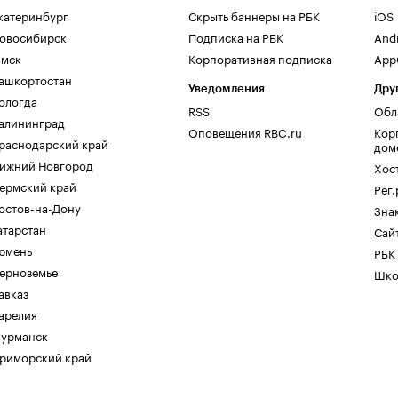
катеринбург
Скрыть баннеры на РБК
iOS
овосибирск
Подписка на РБК
And
мск
Корпоративная подписка
AppG
ашкортостан
Уведомления
Дру
ологда
RSS
Обл
алининград
Оповещения RBC.ru
Кор
раснодарский край
дом
ижний Новгород
Хос
ермский край
Рег
остов-на-Дону
Зна
атарстан
Сайт
юмень
РБК
ерноземье
Шко
авказ
арелия
урманск
риморский край